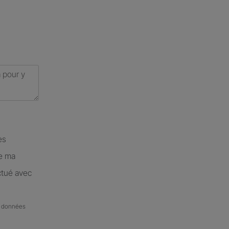
es
de ma
ctué avec
de données