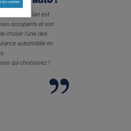
s les cookies
 l’assurance Gan est
 ses occupants et son
 de choisir l’une des
surance automobile
en
s.
vous qui choisissez !