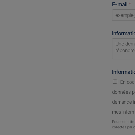
E-mail
*
select
Informati
Informat
En coc
données pe
demande in
mes inform
Pour connaitre
collectés par 