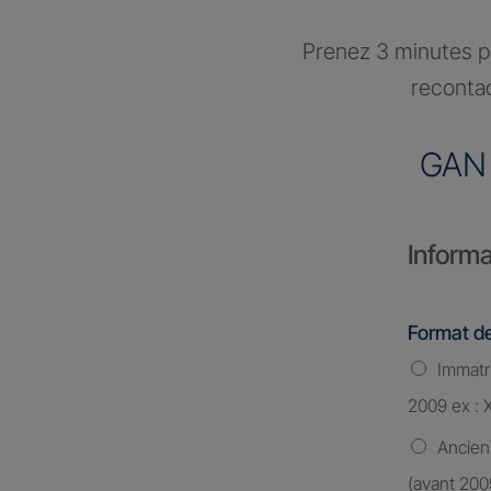
Prenez 3 minutes po
recontac
GAN
Informa
Format de
Immatri
2009 ex : 
Ancien
(avant 200