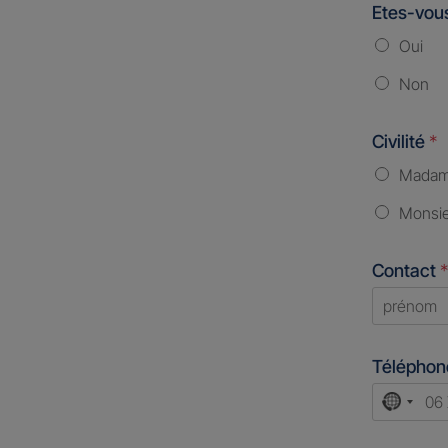
Etes-vous
Oui
Non
Civilité
*
Mada
Monsi
Contact
*
First
Télépho
No
count