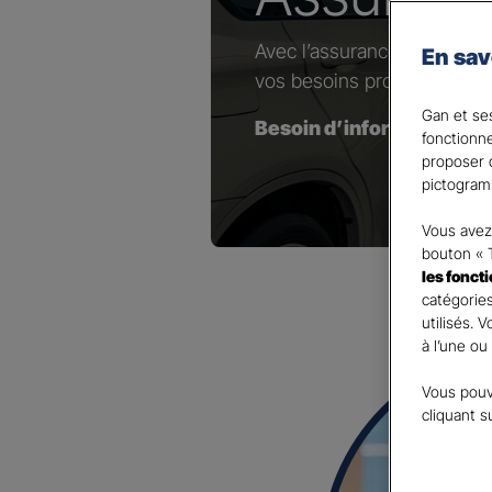
Avec l’assurance dédiée au
En sav
vos besoins professionnels
Gan et ses
Besoin d’information(s) 
fonctionn
proposer d
pictogram
Vous avez 
bouton « 
les fonct
catégories
utilisés. 
à l’une ou
Vous pouv
cliquant s