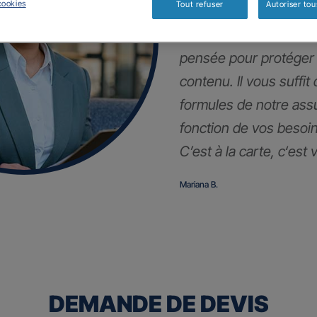
cookies
Tout refuser
Autoriser tou
En plus de votre auto,
pensée pour protéger
contenu. Il vous suffit
formules de notre as
fonction de vos besoin
C’est à la carte, c
‘est 
Mariana B.
DEMANDE DE DEVIS