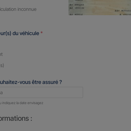
iculation inconnue
ur(s) du véhicule
*
nt
s)
uhaitez-vous être assuré ?
u indiquez la date envisagez
ormations :