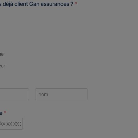
 déjà client Gan assurances ?
*
me
eur
Last
ne
*
ry