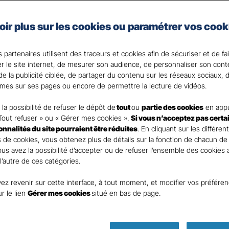
x véhicules professionnels, vous choisissez une protec
oir plus sur les cookies ou paramétrer vos cook
.
 partenaires utilisent des traceurs et cookies afin de sécuriser et de fa
? Votre Agent général est là pour vous accompagner.
er le site internet, de mesurer son audience, de personnaliser son con
e la publicité ciblée, de partager du contenu sur les réseaux sociaux, d
mes sur ses pages ou encore de permettre la lecture de vidéos.
la possibilité de refuser le dépôt de
tout
ou
partie des cookies
en appu
Tout refuser » ou « Gérer mes cookies ».
Si vous n’acceptez pas certa
ionnalités du site pourraient être réduites
. En cliquant sur les différen
 de cookies, vous obtenez plus de détails sur la fonction de chacun de
Vous avez la possibilité d’accepter ou de refuser l’ensemble des cookies
 l’autre de ces catégories.
ez revenir sur cette interface, à tout moment, et modifier vos préfére
ur le lien
Gérer mes cookies
situé en bas de page.
Parole
d’expert ass