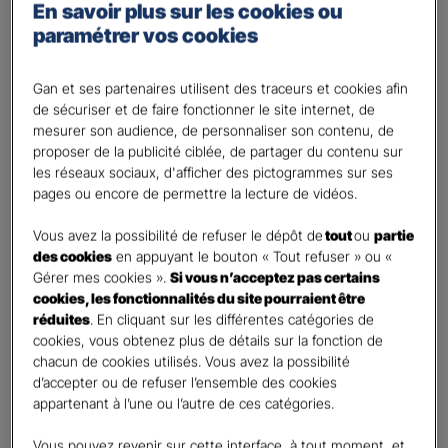
Une protection indispensable à
En savoir plus sur les cookies ou
paramétrer vos cookies
votre projet de construction
Gan et ses partenaires utilisent des traceurs et cookies afin
Parce que votre ouvrage nécessite d’être préservé, Gan
de sécuriser et de faire fonctionner le site internet, de
Assurances a créé pour vous une solution modulable
mesurer son audience, de personnaliser son contenu, de
Dommages Ouvrage Pro.
proposer de la publicité ciblée, de partager du contenu sur
les réseaux sociaux, d'afficher des pictogrammes sur ses
pages ou encore de permettre la lecture de vidéos.
Vous avez la possibilité de refuser le dépôt de
tout
ou
partie
des cookies
en appuyant le bouton « Tout refuser » ou «
Gérer mes cookies ».
Si vous n’acceptez pas certains
Les
+
de l’assurance
cookies, les fonctionnalités du site pourraient être
Dommages Ouvrage Pro*
réduites
. En cliquant sur les différentes catégories de
cookies, vous obtenez plus de détails sur la fonction de
Une offre qui protège votre ouvrage et votre
chacun de cookies utilisés. Vous avez la possibilité
investissement
d’accepter ou de refuser l’ensemble des cookies
appartenant à l’une ou l’autre de ces catégories.
Vous pouvez revenir sur cette interface, à tout moment, et