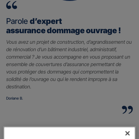
Parole
d’expert
assurance dommage ouvrage !
Vous avez un projet de construction, d’agrandissement ou
de rénovation d’un bâtiment industriel, administratif,
commercial ? Je vous accompagne en vous proposant un
ensemble de couvertures d’assurance permettant de
vous protéger des dommages qui compromettent la
solidité de l’ouvrage ou qui le rendent impropre à sa
destination.
Doriane B.