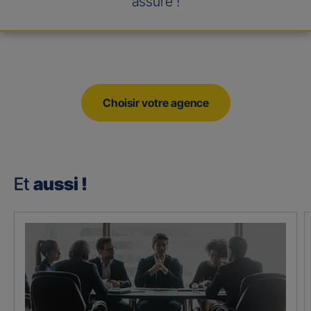
assuré !
Choisir votre agence
Et
aussi !