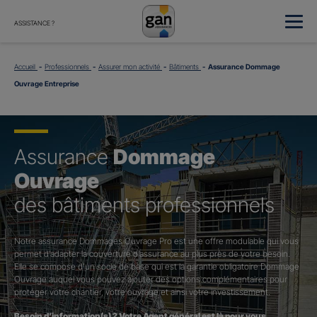
ASSISTANCE ?
Accueil
Professionnels
Assurer mon activité
Bâtiments
Assurance Dommage
Ouvrage Entreprise
Assurance
Dommage
Ouvrage
des bâtiments professionnels
Notre assurance Dommages Ouvrage Pro est une offre modulable qui vous
permet d’adapter la couverture d’assurance au plus près de votre besoin.
Elle se compose d’un socle de base qui est la garantie obligatoire Dommage
Ouvrage auquel vous pouvez ajouter des options complémentaires pour
protéger votre chantier, votre ouvrage et ainsi votre investissement.
Besoin d’information(s) ? Votre Agent général est là pour vous