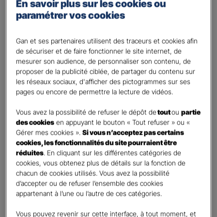
En savoir plus sur les cookies ou
paramétrer vos cookies
Gan et ses partenaires utilisent des traceurs et cookies afin
de sécuriser et de faire fonctionner le site internet, de
mesurer son audience, de personnaliser son contenu, de
Les
+
de l’assurance
proposer de la publicité ciblée, de partager du contenu sur
Responsabilité Civile Entreprise*
les réseaux sociaux, d'afficher des pictogrammes sur ses
pages ou encore de permettre la lecture de vidéos.
Vous avez la possibilité de refuser le dépôt de
tout
ou
partie
des cookies
en appuyant le bouton « Tout refuser » ou «
Gérer mes cookies ».
Si vous n’acceptez pas certains
cookies, les fonctionnalités du site pourraient être
réduites
. En cliquant sur les différentes catégories de
Protection complète de l'entreprise
cookies, vous obtenez plus de détails sur la fonction de
chacun de cookies utilisés. Vous avez la possibilité
Nos solutions modulables vous offrent la sérénité d’une
d’accepter ou de refuser l’ensemble des cookies
protection complète, quel que soit votre secteur d’activité.
appartenant à l’une ou l’autre de ces catégories.
Parce que chaque entreprise est unique, nous construisons
avec vous une couverture sur mesure.
Vous pouvez revenir sur cette interface, à tout moment, et