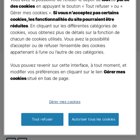
Votre Agent s’occupe du reste.
des cookies
en appuyant le bouton « Tout refuser » ou «
Gérer mes cookies ».
Si vous n’acceptez pas certains
cookies, les fonctionnalités du site pourraient être
Demander un Devis Emprunteur
réduites
. En cliquant sur les différentes catégories de
cookies, vous obtenez plus de détails sur la fonction de
chacun de cookies utilisés. Vous avez la possibilité
d’accepter ou de refuser l’ensemble des cookies
appartenant à l’une ou l’autre de ces catégories.
Vous pouvez revenir sur cette interface, à tout moment, et
Les
atouts
de
modifier vos préférences en cliquant sur le lien
Gérer mes
l’assurance
Emprunteur Pro
cookies
situé en bas de page.
L’assurance Emprunteur ou assurance de prêt, permet de
Gérer mes cookies
vous protéger, votre activité et votre famille, en
vous proposant des garanties complètes, équivalentes à
celles de la plupart des organismes bancaires.
Tout refuser
Autoriser tous les cookies