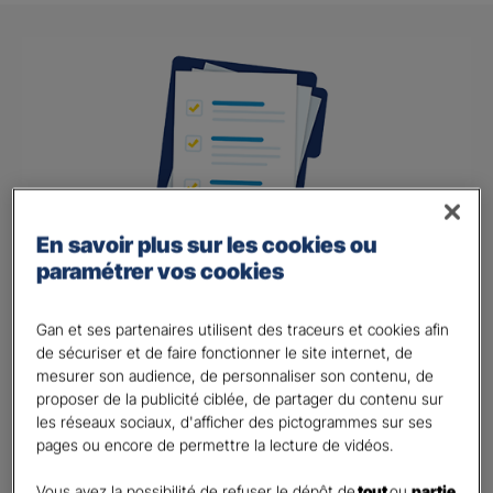
En savoir plus sur les cookies ou
paramétrer vos cookies
Gan et ses partenaires utilisent des traceurs et cookies afin
Besoin d’un devis assurance
de sécuriser et de faire fonctionner le site internet, de
emprunteur ?
mesurer son audience, de personnaliser son contenu, de
proposer de la publicité ciblée, de partager du contenu sur
Vous souhaitez réduire le montant de votre assurance emprunteur ?
les réseaux sociaux, d'afficher des pictogrammes sur ses
vous souhaitez obtenir un contrat parfaitement adapté à vos besoins ?
pages ou encore de permettre la lecture de vidéos.
Sélectionnez l’agence proche de chez vous puis remplissez le rapide
formulaire.
Vous avez la possibilité de refuser le dépôt de
tout
ou
partie