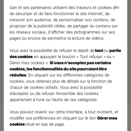
Gan et ses partenaires utilisent des traceurs et cookies afin
de sécuriser et de faire fonctionner le site internet, de
mesurer son audience, de personnaliser son contenu, de
proposer de la publicité ciblée, de partager du contenu sur
les réseaux sociaux, d'afficher des pictogrammes sur ses
Besoin d’un devis assurance ?
pages ou encore de permettre la lecture de vidéos.
Vous souhaitez obtenir un contrat adapté à vos besoins ? Sélectionnez
Vous avez la possibilité de refuser le dépôt de
tout
ou
partie
l’agence proche de chez vous puis remplissez le rapide formulaire.
des cookies
en appuyant le bouton « Tout refuser » ou «
Votre Agent s’occupe du reste.
Gérer mes cookies ».
Si vous n’acceptez pas certains
cookies, les fonctionnalités du site pourraient être
réduites
. En cliquant sur les différentes catégories de
Demander un Devis
cookies, vous obtenez plus de détails sur la fonction de
chacun de cookies utilisés. Vous avez la possibilité
d’accepter ou de refuser l’ensemble des cookies
appartenant à l’une ou l’autre de ces catégories.
Vous pouvez revenir sur cette interface, à tout moment, et
modifier vos préférences en cliquant sur le lien
Gérer mes
Nos assurances*
dédiées aux
cookies
situé en bas de page.