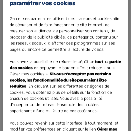
paramétrer vos cookies
échéant, votre consentement explicite.
Il s’agit notamment :
Gan et ses partenaires utilisent des traceurs et cookies afin
• des cookies liés à la publicité personnalisée;
de sécuriser et de faire fonctionner le site internet, de
• de certains cookies de mesure d’audience;
mesurer son audience, de personnaliser son contenu, de
• des cookies issus des réseaux sociaux, notamment via
proposer de la publicité ciblée, de partager du contenu sur
les boutons de partage, lorsqu’ils collectent des données
les réseaux sociaux, d'afficher des pictogrammes sur ses
personnelles sans consentement.
pages ou encore de permettre la lecture de vidéos.
Nous précisons que
Gan Assurances n’exploite pas ce
Vous avez la possibilité de refuser le dépôt de
tout
ou
partie
type de cookies sur son site internet
, sauf mention
des cookies
en appuyant le bouton « Tout refuser » ou «
Gérer mes cookies ».
Si vous n’acceptez pas certains
explicite et accord de votre part.
cookies, les fonctionnalités du site pourraient être
⸻
réduites
. En cliquant sur les différentes catégories de
cookies, vous obtenez plus de détails sur la fonction de
Expression et gestion de votre
chacun de cookies utilisés. Vous avez la possibilité
d’accepter ou de refuser l’ensemble des cookies
consentement
appartenant à l’une ou l’autre de ces catégories.
Lorsque cela est requis, votre accord est recueilli soit par
Vous pouvez revenir sur cette interface, à tout moment, et
la poursuite de votre navigation après affichage du
modifier vos préférences en cliquant sur le lien
Gérer mes