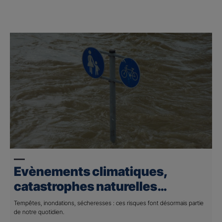
Assurances Activités
Evènements climatiques,
catastrophes naturelles…
Découvrez nos solutions
Tempêtes, inondations, sécheresses : ces risques font désormais partie
de notre quotidien.