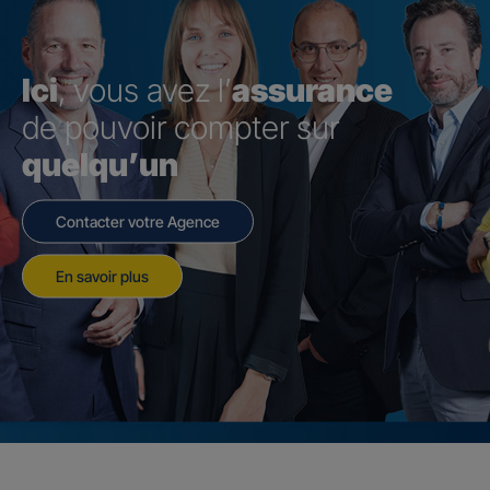
Ici
, vous avez l’
assurance
de pouvoir compter sur
quelqu’un
Contacter votre Agence
En savoir plus