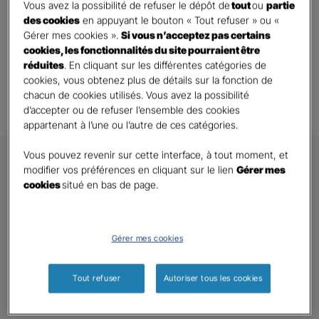
Vous avez la possibilité de refuser le dépôt de
tout
ou
partie
des cookies
en appuyant le bouton « Tout refuser » ou «
Gérer mes cookies ».
Si vous n’acceptez pas certains
Toutes les questions
cookies, les fonctionnalités du site pourraient être
réduites
. En cliquant sur les différentes catégories de
cookies, vous obtenez plus de détails sur la fonction de
chacun de cookies utilisés. Vous avez la possibilité
d’accepter ou de refuser l’ensemble des cookies
appartenant à l’une ou l’autre de ces catégories.
Vous pouvez revenir sur cette interface, à tout moment, et
modifier vos préférences en cliquant sur le lien
Gérer mes
cookies
situé en bas de page.
GAN ASSURANCES
Gérer mes cookies
Nous contacter
Qui sommes nous ?
Tout refuser
Autoriser tous les cookies
Nous rejoindre