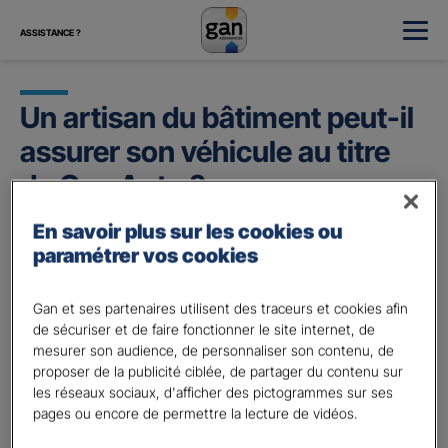
ASSISTANCE ?
Un artisan du bâtiment peut-il
assurer son véhicule au titre
de Gan Auto ?
En savoir plus sur les cookies ou
Oui
, le produit d’assurance Auto de Gan est adaptable à
paramétrer vos cookies
toutes les professions, que ce soit un artisan,
commerçant, métiers de bouche, ambulancier, taxi, auto-
école…
Gan et ses partenaires utilisent des traceurs et cookies afin
de sécuriser et de faire fonctionner le site internet, de
Vous pouvez prendre connaissance des avantages de
mesurer son audience, de personnaliser son contenu, de
notre solution Gan Auto dédiés aux professionnels qui
proposer de la publicité ciblée, de partager du contenu sur
veulent assurer :
les réseaux sociaux, d'afficher des pictogrammes sur ses
pages ou encore de permettre la lecture de vidéos.
Demandez votre Devis Auto Pro