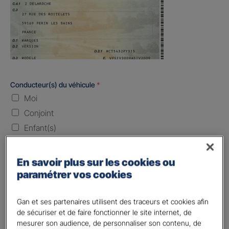
Conducteur(s) du véhicule
*
Moi
Conjoint
Enfant(s)
Quand souhaitez-vous être assuré ?
En savoir plus sur les cookies ou
paramétrer vos cookies
Laissez vide ou indiquez la date envisagez
Vos informations :
Gan et ses partenaires utilisent des traceurs et cookies afin
de sécuriser et de faire fonctionner le site internet, de
mesurer son audience, de personnaliser son contenu, de
Etes-vous déjà client Gan assurances ?
*