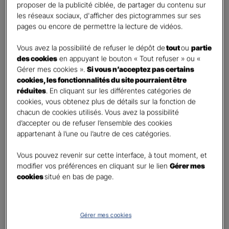
proposer de la publicité ciblée, de partager du contenu sur
Oui
les réseaux sociaux, d'afficher des pictogrammes sur ses
Non
pages ou encore de permettre la lecture de vidéos.
Civilité
*
Vous avez la possibilité de refuser le dépôt de
tout
ou
partie
Madame
des cookies
en appuyant le bouton « Tout refuser » ou «
Gérer mes cookies ».
Si vous n’acceptez pas certains
Monsieur
cookies, les fonctionnalités du site pourraient être
réduites
. En cliquant sur les différentes catégories de
Contact
*
cookies, vous obtenez plus de détails sur la fonction de
chacun de cookies utilisés. Vous avez la possibilité
First
Last
d’accepter ou de refuser l’ensemble des cookies
Téléphone
*
appartenant à l’une ou l’autre de ces catégories.
No
Vous pouvez revenir sur cette interface, à tout moment, et
country
modifier vos préférences en cliquant sur le lien
Gérer mes
E-mail
*
selected
cookies
situé en bas de page.
Informations complémentaires (facultatif)
Gérer mes cookies