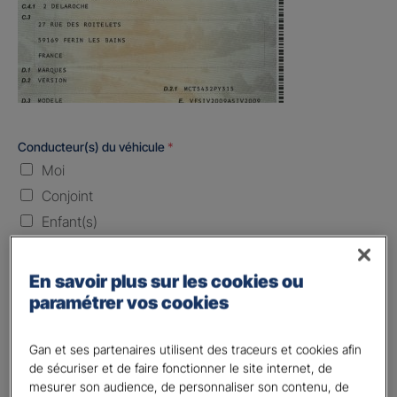
Conducteur(s) du véhicule
*
Moi
Conjoint
Enfant(s)
Quand souhaitez-vous être assuré ?
En savoir plus sur les cookies ou
paramétrer vos cookies
Laissez vide ou indiquez la date envisagez
Vos informations :
Gan et ses partenaires utilisent des traceurs et cookies afin
de sécuriser et de faire fonctionner le site internet, de
mesurer son audience, de personnaliser son contenu, de
Etes-vous déjà client Gan assurances ?
*