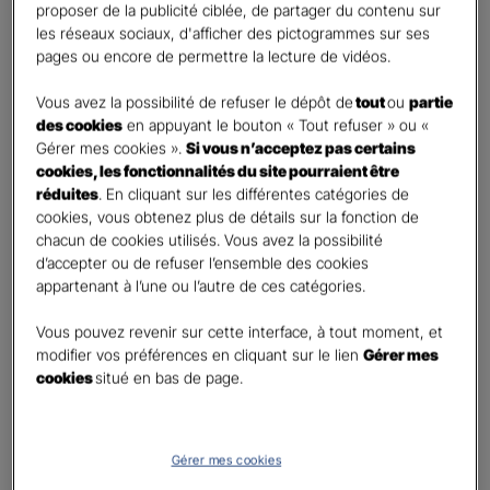
proposer de la publicité ciblée, de partager du contenu sur
Oui
les réseaux sociaux, d'afficher des pictogrammes sur ses
Non
pages ou encore de permettre la lecture de vidéos.
Civilité
*
Vous avez la possibilité de refuser le dépôt de
tout
ou
partie
Madame
des cookies
en appuyant le bouton « Tout refuser » ou «
Gérer mes cookies ».
Si vous n’acceptez pas certains
Monsieur
cookies, les fonctionnalités du site pourraient être
réduites
. En cliquant sur les différentes catégories de
Contact
*
cookies, vous obtenez plus de détails sur la fonction de
chacun de cookies utilisés. Vous avez la possibilité
First
Last
d’accepter ou de refuser l’ensemble des cookies
Téléphone
*
appartenant à l’une ou l’autre de ces catégories.
United
Vous pouvez revenir sur cette interface, à tout moment, et
States
modifier vos préférences en cliquant sur le lien
Gérer mes
E-mail
*
+1
cookies
situé en bas de page.
Informations complémentaires (facultatif)
Gérer mes cookies