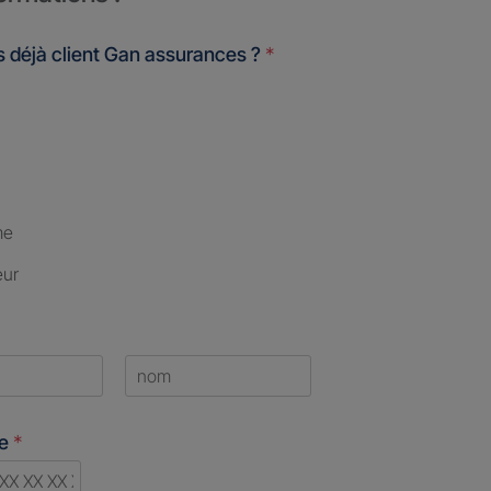
 déjà client Gan assurances ?
*
me
eur
Last
ne
*