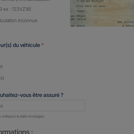
9 ex : 123VZ18)
iculation inconnue
ur(s) du véhicule
*
nt
s)
uhaitez-vous être assuré ?
u indiquez la date envisagez
ormations :