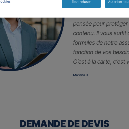
cookies
Tout refuser
Autoriser tou
En plus de votre auto,
pensée pour protéger
contenu. Il vous suffit
formules de notre as
fonction de vos besoin
C’est à la carte, c
‘est 
Mariana B.
DEMANDE DE DEVIS