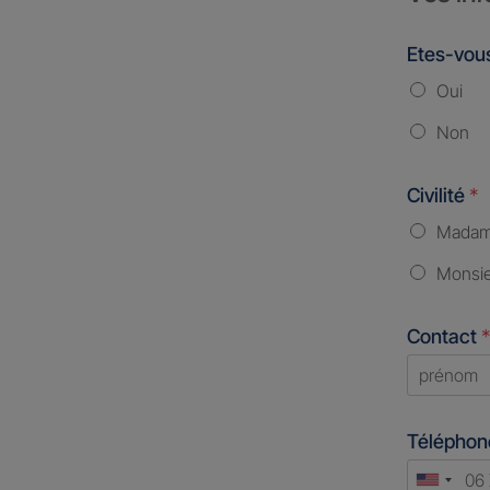
Etes-vous
Oui
Non
Civilité
*
Mada
Monsi
Contact
*
First
Télépho