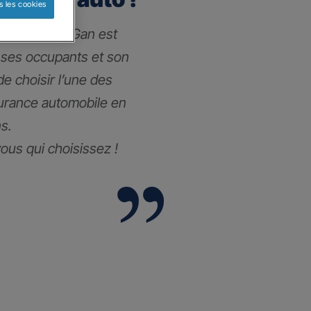
s les cookies
 l’assurance Gan est
 ses occupants et son
 de choisir l’une des
surance automobile
en
s.
vous qui choisissez !