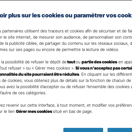
x véhicules professionnels, vous choisissez une protec
oir plus sur les cookies ou paramétrer vos cook
.
 partenaires utilisent des traceurs et cookies afin de sécuriser et de fa
? Votre Agent général est là pour vous accompagner.
er le site internet, de mesurer son audience, de personnaliser son con
e la publicité ciblée, de partager du contenu sur les réseaux sociaux, d
mes sur ses pages ou encore de permettre la lecture de vidéos.
la possibilité de refuser le dépôt de
tout
ou
partie des cookies
en appu
Tout refuser » ou « Gérer mes cookies ».
Si vous n’acceptez pas certa
ionnalités du site pourraient être réduites
. En cliquant sur les différen
 de cookies, vous obtenez plus de détails sur la fonction de chacun de
Vous avez la possibilité d’accepter ou de refuser l’ensemble des cookies
 l’autre de ces catégories.
ez revenir sur cette interface, à tout moment, et modifier vos préfére
ur le lien
Gérer mes cookies
situé en bas de page.
Parole
d’expert ass