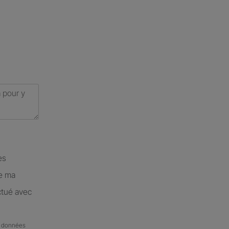
es
de ma
ctué avec
de données