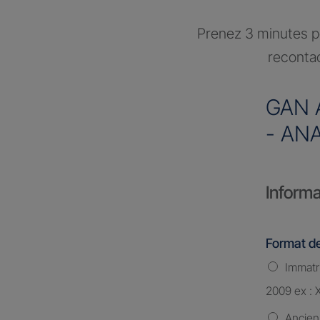
Prenez 3 minutes po
recontac
GAN 
- AN
Informa
Format de
Immatri
2009 ex : 
Ancien