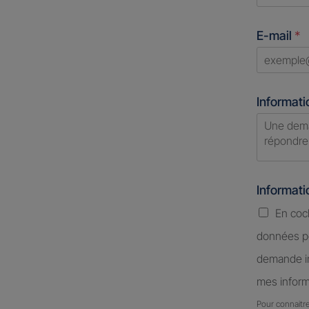
Unite
States
E-mail
*
+1
Informati
Informat
En coc
données pe
demande in
mes inform
Pour connaitre