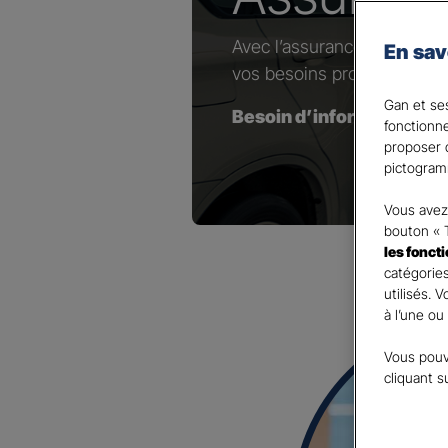
Avec l’assurance dédiée au
En sav
vos besoins professionnels
Gan et ses
Besoin d’information(s) 
fonctionn
proposer d
pictogram
Vous avez 
bouton « 
les fonct
catégories
utilisés. 
à l’une ou
Vous pouv
cliquant s