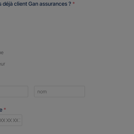
 déjà client Gan assurances ?
*
me
eur
Last
ne
*
d