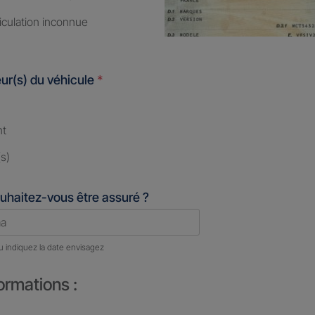
iculation inconnue
ur(s) du véhicule
*
nt
s)
uhaitez-vous être assuré ?
u indiquez la date envisagez
ormations :