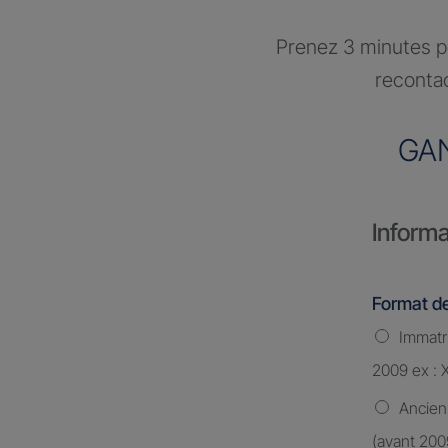
Prenez 3 minutes po
recontac
GA
Informa
Format de
Immatri
2009 ex : 
Ancien
(avant 200