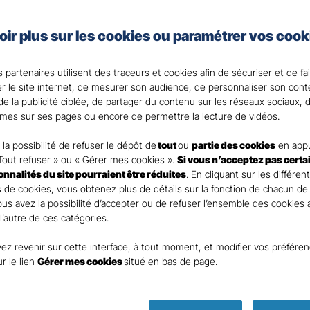
x véhicules professionnels, vous choisissez une protec
oir plus sur les cookies ou paramétrer vos cook
.
 partenaires utilisent des traceurs et cookies afin de sécuriser et de fa
? Votre Agent général est là pour vous accompagner.
er le site internet, de mesurer son audience, de personnaliser son con
e la publicité ciblée, de partager du contenu sur les réseaux sociaux, d
mes sur ses pages ou encore de permettre la lecture de vidéos.
la possibilité de refuser le dépôt de
tout
ou
partie des cookies
en appu
Tout refuser » ou « Gérer mes cookies ».
Si vous n’acceptez pas certa
ionnalités du site pourraient être réduites
. En cliquant sur les différen
 de cookies, vous obtenez plus de détails sur la fonction de chacun de
Vous avez la possibilité d’accepter ou de refuser l’ensemble des cookies
 l’autre de ces catégories.
ez revenir sur cette interface, à tout moment, et modifier vos préfére
ur le lien
Gérer mes cookies
situé en bas de page.
Parole
d’expert ass