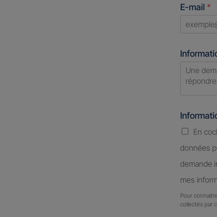
E-mail
*
+1
Informati
Informat
En coc
données pe
demande in
mes inform
Pour connaitre
collectés par 