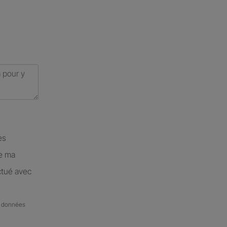
es
de ma
ctué avec
de données