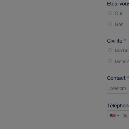
Etes-vous
Oui
Non
Civilité
*
Mada
Monsi
Contact
*
First
Télépho
Unite
States