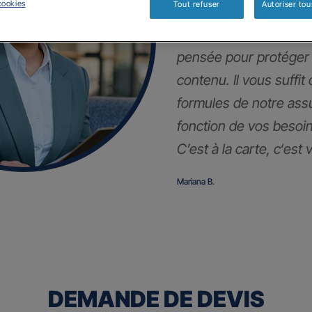
cookies
Tout refuser
Autoriser tou
En plus de votre auto,
pensée pour protéger
contenu. Il vous suffit
formules de notre as
fonction de vos besoin
C’est à la carte, c
‘est 
Mariana B.
DEMANDE DE DEVIS