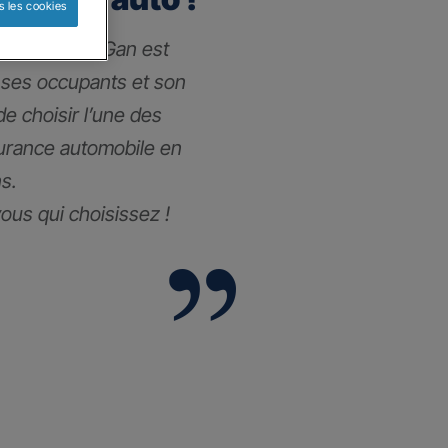
s les cookies
 l’assurance Gan est
 ses occupants et son
 de choisir l’une des
surance automobile
en
s.
vous qui choisissez !