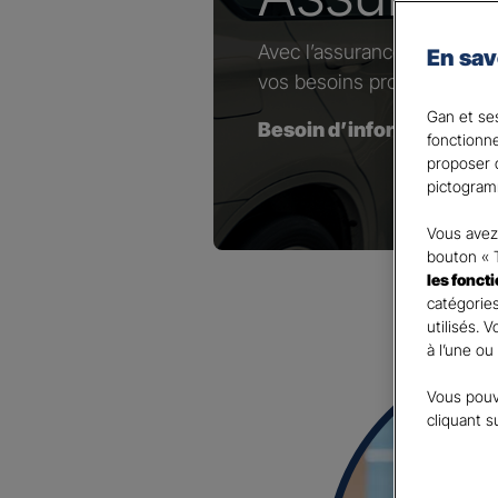
Avec l’assurance dédiée au
En sav
vos besoins professionnels
Gan et ses
Besoin d’information(s) 
fonctionn
proposer d
pictogram
Vous avez 
bouton « 
les fonct
catégories
utilisés. 
à l’une ou
Vous pouv
cliquant s