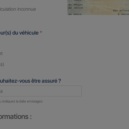
iculation inconnue
ur(s) du véhicule
*
nt
s)
uhaitez-vous être assuré ?
u indiquez la date envisagez
ormations :