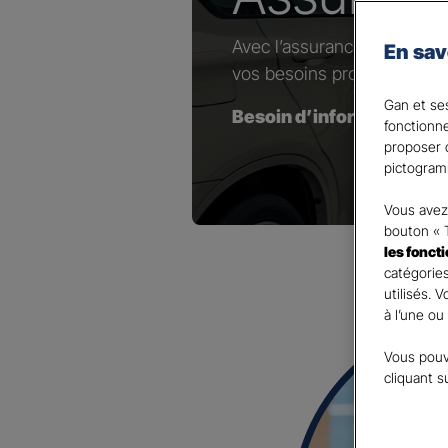
Avec l’assurance dédiée au
En sav
vos besoins professionnels
Gan et ses
Besoin d’information(s) 
fonctionn
proposer d
pictogram
Vous avez 
bouton « 
les fonct
catégories
utilisés. 
à l’une ou
Vous pouv
cliquant s