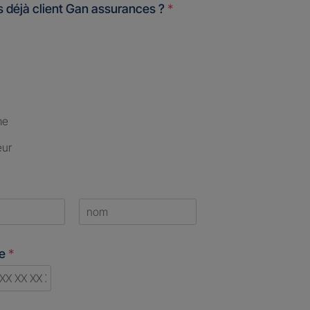
 déjà client Gan assurances ?
*
me
eur
Last
ne
*
d