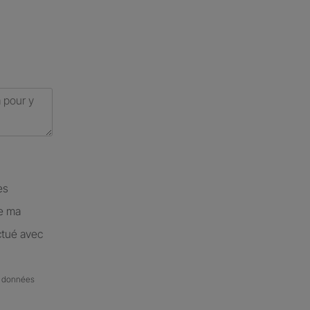
es
de ma
ctué avec
de données