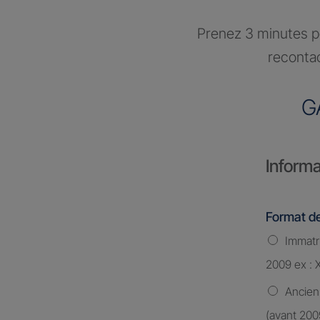
Prenez 3 minutes po
recontac
G
Informa
Format de
Immatri
2009 ex : 
Ancien
(avant 200