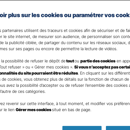
x véhicules professionnels, vous choisissez une protec
oir plus sur les cookies ou paramétrer vos cook
.
 partenaires utilisent des traceurs et cookies afin de sécuriser et de fa
? Votre Agent général est là pour vous accompagner.
er le site internet, de mesurer son audience, de personnaliser son con
e la publicité ciblée, de partager du contenu sur les réseaux sociaux, d
mes sur ses pages ou encore de permettre la lecture de vidéos.
la possibilité de refuser le dépôt de
tout
ou
partie des cookies
en appu
Tout refuser » ou « Gérer mes cookies ».
Si vous n’acceptez pas certa
ionnalités du site pourraient être réduites
. En cliquant sur les différen
 de cookies, vous obtenez plus de détails sur la fonction de chacun de
Vous avez la possibilité d’accepter ou de refuser l’ensemble des cookies
 l’autre de ces catégories.
ez revenir sur cette interface, à tout moment, et modifier vos préfére
ur le lien
Gérer mes cookies
situé en bas de page.
Parole
d’expert ass