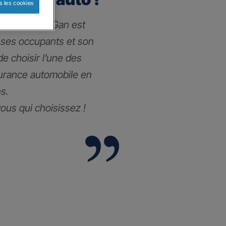
s les cookies
 l’assurance Gan est
 ses occupants et son
 de choisir l’une des
surance automobile
en
s.
vous qui choisissez !