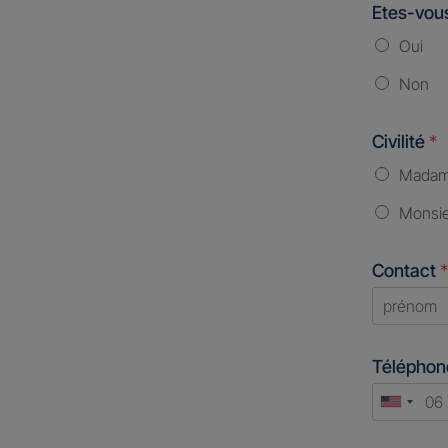
Etes-vous
Oui
Non
Civilité
*
Mada
Monsi
Contact
*
First
Télépho
Unite
States