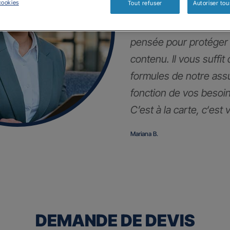
cookies
Tout refuser
Autoriser tou
En plus de votre auto,
pensée pour protéger
contenu. Il vous suffit
formules de notre as
fonction de vos besoin
C’est à la carte, c
‘est 
Mariana B.
DEMANDE DE DEVIS