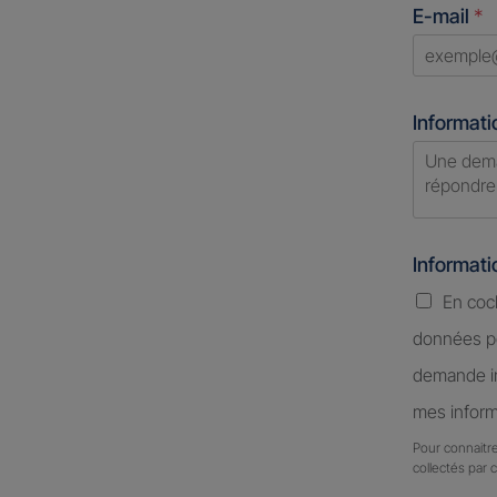
E-mail
*
+1
Informati
Informat
En coc
données pe
demande in
mes inform
Pour connaitre
collectés par 