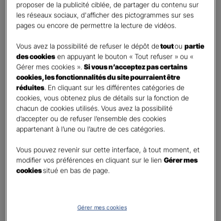
proposer de la publicité ciblée, de partager du contenu sur
Oui
les réseaux sociaux, d'afficher des pictogrammes sur ses
Non
pages ou encore de permettre la lecture de vidéos.
Civilité
*
Vous avez la possibilité de refuser le dépôt de
tout
ou
partie
Madame
des cookies
en appuyant le bouton « Tout refuser » ou «
Gérer mes cookies ».
Si vous n’acceptez pas certains
Monsieur
cookies, les fonctionnalités du site pourraient être
réduites
. En cliquant sur les différentes catégories de
Contact
*
cookies, vous obtenez plus de détails sur la fonction de
chacun de cookies utilisés. Vous avez la possibilité
First
Last
d’accepter ou de refuser l’ensemble des cookies
Téléphone
*
appartenant à l’une ou l’autre de ces catégories.
United
Vous pouvez revenir sur cette interface, à tout moment, et
States
modifier vos préférences en cliquant sur le lien
Gérer mes
E-mail
*
+1
cookies
situé en bas de page.
Informations complémentaires (facultatif)
Gérer mes cookies