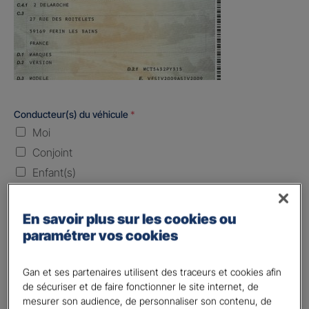
Conducteur(s) du véhicule
*
Moi
Conjoint
Enfant(s)
Quand souhaitez-vous être assuré ?
En savoir plus sur les cookies ou
paramétrer vos cookies
Laissez vide ou indiquez la date envisagez
Vos informations :
Gan et ses partenaires utilisent des traceurs et cookies afin
de sécuriser et de faire fonctionner le site internet, de
mesurer son audience, de personnaliser son contenu, de
Etes-vous déjà client Gan assurances ?
*