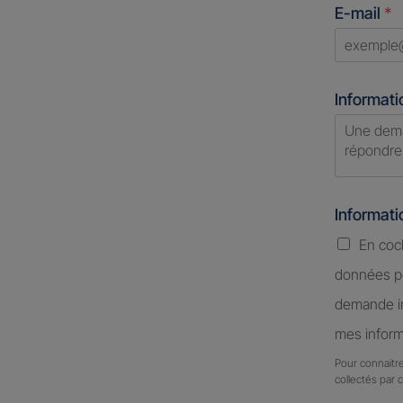
E-mail
*
+1
Informati
Informat
En coc
données pe
demande in
mes inform
Pour connaitre
collectés par 