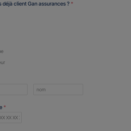
 déjà client Gan assurances ?
*
me
eur
Last
ne
*
d