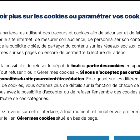
x véhicules professionnels, vous choisissez une protec
oir plus sur les cookies ou paramétrer vos cook
.
 partenaires utilisent des traceurs et cookies afin de sécuriser et de fa
? Votre Agent général est là pour vous accompagner.
er le site internet, de mesurer son audience, de personnaliser son con
e la publicité ciblée, de partager du contenu sur les réseaux sociaux, d
mes sur ses pages ou encore de permettre la lecture de vidéos.
la possibilité de refuser le dépôt de
tout
ou
partie des cookies
en appu
Tout refuser » ou « Gérer mes cookies ».
Si vous n’acceptez pas certa
ionnalités du site pourraient être réduites
. En cliquant sur les différen
 de cookies, vous obtenez plus de détails sur la fonction de chacun de
Vous avez la possibilité d’accepter ou de refuser l’ensemble des cookies
 l’autre de ces catégories.
ez revenir sur cette interface, à tout moment, et modifier vos préfére
ur le lien
Gérer mes cookies
situé en bas de page.
Parole
d’expert ass