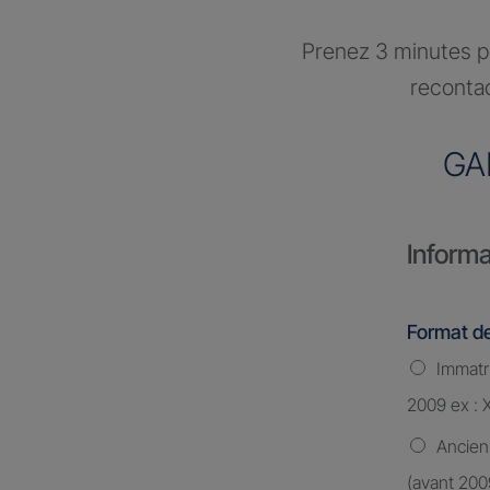
Prenez 3 minutes po
recontac
GA
Informa
Format de
Immatri
2009 ex : 
Ancien
(avant 200