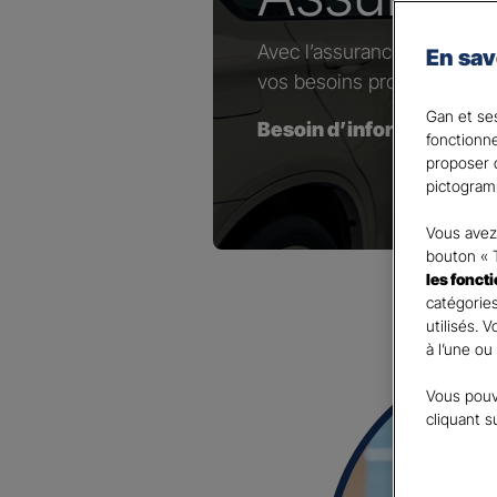
Avec l’assurance dédiée au
En sav
vos besoins professionnels
Gan et ses
Besoin d’information(s) 
fonctionn
proposer d
pictogram
Vous avez 
bouton « 
les fonct
catégories
utilisés. 
à l’une ou
Vous pouv
cliquant s