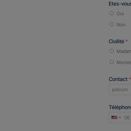
Etes-vous
Oui
Non
Civilité
*
Mada
Monsi
Contact
*
First
Télépho
Unite
States