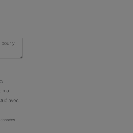
es
de ma
ctué avec
de données