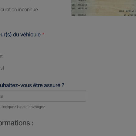
iculation inconnue
ur(s) du véhicule
*
nt
s)
uhaitez-vous être assuré ?
u indiquez la date envisagez
ormations :