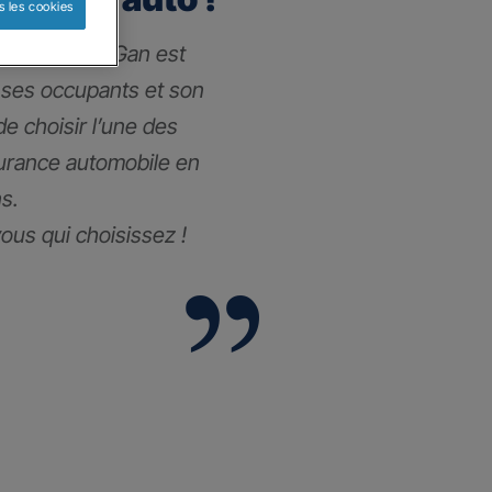
s les cookies
 l’assurance Gan est
 ses occupants et son
 de choisir l’une des
surance automobile
en
s.
vous qui choisissez !