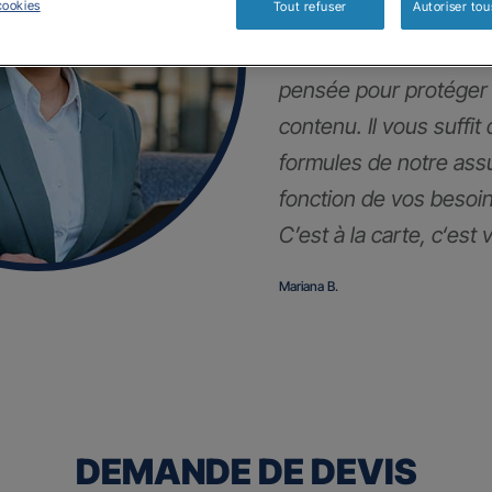
cookies
Tout refuser
Autoriser tou
En plus de votre auto,
pensée pour protéger
contenu. Il vous suffit
formules de notre as
fonction de vos besoin
C’est à la carte, c
‘est 
Mariana B.
DEMANDE DE DEVIS