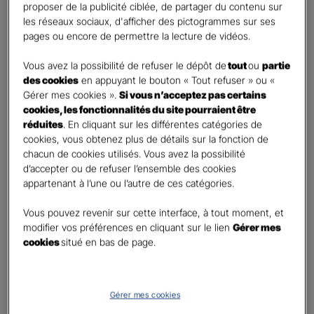
proposer de la publicité ciblée, de partager du contenu sur
Oui
les réseaux sociaux, d'afficher des pictogrammes sur ses
Non
pages ou encore de permettre la lecture de vidéos.
Civilité
*
Vous avez la possibilité de refuser le dépôt de
tout
ou
partie
Madame
des cookies
en appuyant le bouton « Tout refuser » ou «
Gérer mes cookies ».
Si vous n’acceptez pas certains
Monsieur
cookies, les fonctionnalités du site pourraient être
réduites
. En cliquant sur les différentes catégories de
Contact
*
cookies, vous obtenez plus de détails sur la fonction de
chacun de cookies utilisés. Vous avez la possibilité
First
Last
d’accepter ou de refuser l’ensemble des cookies
Téléphone
*
appartenant à l’une ou l’autre de ces catégories.
United
Vous pouvez revenir sur cette interface, à tout moment, et
States
modifier vos préférences en cliquant sur le lien
Gérer mes
E-mail
*
+1
cookies
situé en bas de page.
Informations complémentaires (facultatif)
Gérer mes cookies