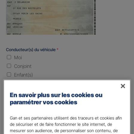
Conducteur(s) du véhicule
*
Moi
Conjoint
Enfant(s)
Quand souhaitez-vous être assuré ?
En savoir plus sur les cookies ou
paramétrer vos cookies
Laissez vide ou indiquez la date envisagez
Vos informations :
Gan et ses partenaires utilisent des traceurs et cookies afin
de sécuriser et de faire fonctionner le site internet, de
mesurer son audience, de personnaliser son contenu, de
Etes-vous déjà client Gan assurances ?
*