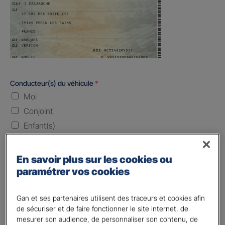
Conducteur(s) du véhicule
*
Moi
Conjoint
Enfant(s)
Quand souhaitez-vous être assuré ?
En savoir plus sur les cookies ou
paramétrer vos cookies
Laissez vide ou indiquez la date envisagez
Vos informations :
Gan et ses partenaires utilisent des traceurs et cookies afin
de sécuriser et de faire fonctionner le site internet, de
mesurer son audience, de personnaliser son contenu, de
Etes-vous déjà client Gan assurances ?
*