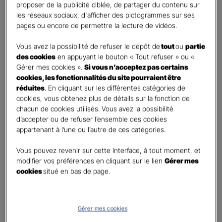
proposer de la publicité ciblée, de partager du contenu sur
Oui
les réseaux sociaux, d'afficher des pictogrammes sur ses
Non
pages ou encore de permettre la lecture de vidéos.
Civilité
*
Vous avez la possibilité de refuser le dépôt de
tout
ou
partie
Madame
des cookies
en appuyant le bouton « Tout refuser » ou «
Gérer mes cookies ».
Si vous n’acceptez pas certains
Monsieur
cookies, les fonctionnalités du site pourraient être
réduites
. En cliquant sur les différentes catégories de
Contact
*
cookies, vous obtenez plus de détails sur la fonction de
chacun de cookies utilisés. Vous avez la possibilité
First
Last
d’accepter ou de refuser l’ensemble des cookies
Téléphone
*
appartenant à l’une ou l’autre de ces catégories.
United
Vous pouvez revenir sur cette interface, à tout moment, et
States
modifier vos préférences en cliquant sur le lien
Gérer mes
E-mail
*
+1
cookies
situé en bas de page.
Informations complémentaires (facultatif)
Gérer mes cookies