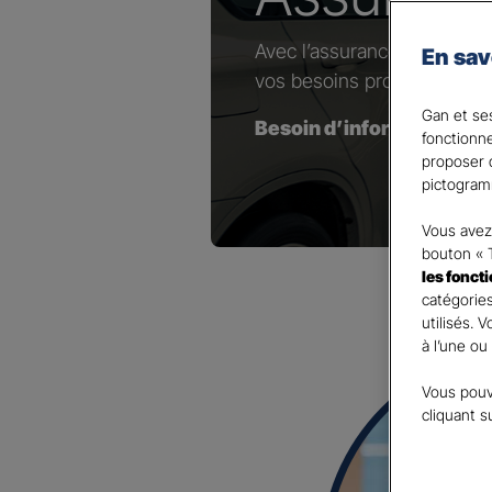
Avec l’assurance dédiée au
En sav
vos besoins professionnels
Gan et ses
Besoin d’information(s) 
fonctionn
proposer d
pictogram
Vous avez 
bouton « 
les fonct
catégories
utilisés. 
à l’une ou
Vous pouv
cliquant s