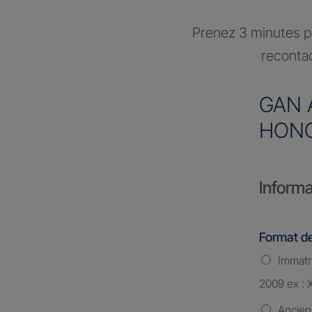
Prenez 3 minutes po
recontac
GAN 
HONO
Informa
Format de
Immatri
2009 ex : 
Ancien