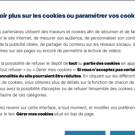
x véhicules professionnels, vous choisissez une protec
oir plus sur les cookies ou paramétrer vos cook
.
 partenaires utilisent des traceurs et cookies afin de sécuriser et de fa
? Votre Agent général est là pour vous accompagner.
er le site internet, de mesurer son audience, de personnaliser son con
e la publicité ciblée, de partager du contenu sur les réseaux sociaux, d
mes sur ses pages ou encore de permettre la lecture de vidéos.
la possibilité de refuser le dépôt de
tout
ou
partie des cookies
en appu
Tout refuser » ou « Gérer mes cookies ».
Si vous n’acceptez pas certa
ionnalités du site pourraient être réduites
. En cliquant sur les différen
 de cookies, vous obtenez plus de détails sur la fonction de chacun de
Vous avez la possibilité d’accepter ou de refuser l’ensemble des cookies
 l’autre de ces catégories.
ez revenir sur cette interface, à tout moment, et modifier vos préfére
ur le lien
Gérer mes cookies
situé en bas de page.
Parole
d’expert ass