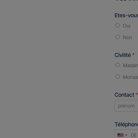
Etes-vous
Oui
Non
Civilité
*
Mada
Monsi
Contact
*
First
Télépho