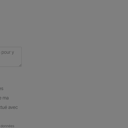
es
de ma
ctué avec
de données