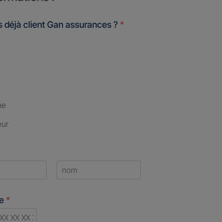
 déjà client Gan assurances ?
*
me
eur
Last
ne
*