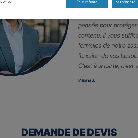
cookies
Tout refuser
Autoriser tou
En plus de votre auto,
pensée pour protéger
contenu. Il vous suffit
formules de notre as
fonction de vos besoin
C’est à la carte, c
‘est 
Mariana B.
DEMANDE DE DEVIS