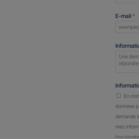
Unite
States
E-mail
*
+1
Informati
Informat
En coc
données pe
demande in
mes inform
Pour connaitre