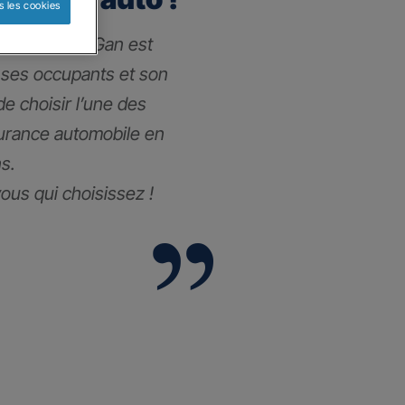
s les cookies
 l’assurance Gan est
 ses occupants et son
 de choisir l’une des
surance automobile
en
s.
vous qui choisissez !