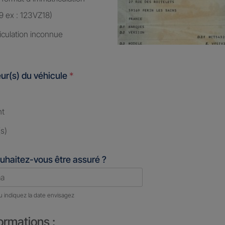
9 ex : 123VZ18)
iculation inconnue
ur(s) du véhicule
*
nt
s)
uhaitez-vous être assuré ?
u indiquez la date envisagez
ormations :