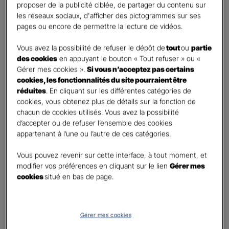
proposer de la publicité ciblée, de partager du contenu sur
Oui
les réseaux sociaux, d'afficher des pictogrammes sur ses
Non
pages ou encore de permettre la lecture de vidéos.
Civilité
*
Vous avez la possibilité de refuser le dépôt de
tout
ou
partie
Madame
des cookies
en appuyant le bouton « Tout refuser » ou «
Gérer mes cookies ».
Si vous n’acceptez pas certains
Monsieur
cookies, les fonctionnalités du site pourraient être
réduites
. En cliquant sur les différentes catégories de
Contact
*
cookies, vous obtenez plus de détails sur la fonction de
chacun de cookies utilisés. Vous avez la possibilité
First
Last
d’accepter ou de refuser l’ensemble des cookies
Téléphone
*
appartenant à l’une ou l’autre de ces catégories.
United
Vous pouvez revenir sur cette interface, à tout moment, et
States
modifier vos préférences en cliquant sur le lien
Gérer mes
E-mail
*
+1
cookies
situé en bas de page.
Informations complémentaires (facultatif)
Gérer mes cookies