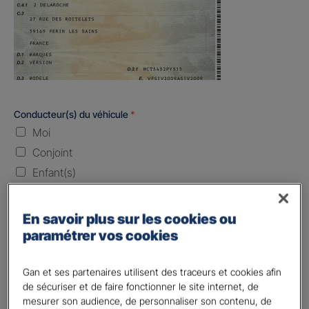
Conducteur(s) du véhicule
*
Moi
Conjoint
Enfant(s)
Quand souhaitez-vous être assuré ?
En savoir plus sur les cookies ou
paramétrer vos cookies
Laissez vide ou indiquez la date envisagez
Vos informations :
Gan et ses partenaires utilisent des traceurs et cookies afin
de sécuriser et de faire fonctionner le site internet, de
mesurer son audience, de personnaliser son contenu, de
Etes-vous déjà client Gan assurances ?
*