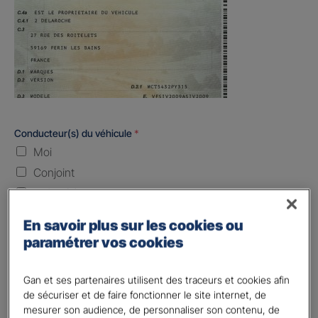
Conducteur(s) du véhicule
*
Moi
Conjoint
Enfant(s)
Quand souhaitez-vous être assuré ?
En savoir plus sur les cookies ou
paramétrer vos cookies
Laissez vide ou indiquez la date envisagez
Gan et ses partenaires utilisent des traceurs et cookies afin
Vos informations :
de sécuriser et de faire fonctionner le site internet, de
mesurer son audience, de personnaliser son contenu, de