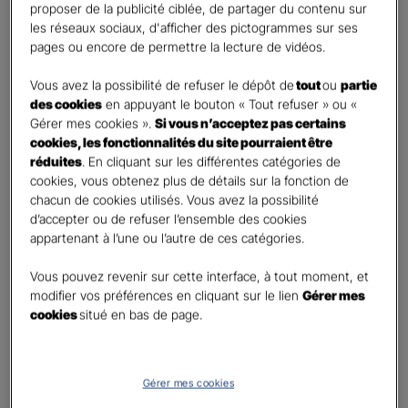
proposer de la publicité ciblée, de partager du contenu sur
Etes-vous déjà client Gan assurances ?
*
les réseaux sociaux, d'afficher des pictogrammes sur ses
Oui
pages ou encore de permettre la lecture de vidéos.
Non
Vous avez la possibilité de refuser le dépôt de
tout
ou
partie
Civilité
*
des cookies
en appuyant le bouton « Tout refuser » ou «
Madame
Gérer mes cookies ».
Si vous n’acceptez pas certains
cookies, les fonctionnalités du site pourraient être
Monsieur
réduites
. En cliquant sur les différentes catégories de
cookies, vous obtenez plus de détails sur la fonction de
Contact
*
chacun de cookies utilisés. Vous avez la possibilité
d’accepter ou de refuser l’ensemble des cookies
First
Last
appartenant à l’une ou l’autre de ces catégories.
Téléphone
*
Vous pouvez revenir sur cette interface, à tout moment, et
United
modifier vos préférences en cliquant sur le lien
Gérer mes
States
cookies
situé en bas de page.
E-mail
*
+1
Gérer mes cookies
Informations complémentaires (facultatif)