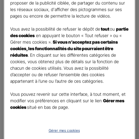
proposer de la publicité ciblée, de partager du contenu sur
Etes-vous déjà client Gan assurances ?
*
les réseaux sociaux, d'afficher des pictogrammes sur ses
Oui
pages ou encore de permettre la lecture de vidéos.
Non
Vous avez la possibilité de refuser le dépôt de
tout
ou
partie
Civilité
*
des cookies
en appuyant le bouton « Tout refuser » ou «
Madame
Gérer mes cookies ».
Si vous n’acceptez pas certains
cookies, les fonctionnalités du site pourraient être
Monsieur
réduites
. En cliquant sur les différentes catégories de
cookies, vous obtenez plus de détails sur la fonction de
Contact
*
chacun de cookies utilisés. Vous avez la possibilité
d’accepter ou de refuser l’ensemble des cookies
First
Last
appartenant à l’une ou l’autre de ces catégories.
Téléphone
*
Vous pouvez revenir sur cette interface, à tout moment, et
United
modifier vos préférences en cliquant sur le lien
Gérer mes
States
cookies
situé en bas de page.
E-mail
*
+1
Gérer mes cookies
Informations complémentaires (facultatif)