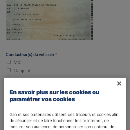
Conducteur(s) du véhicule
*
Moi
Conjoint
Enfant(s)
Quand souhaitez-vous être assuré ?
En savoir plus sur les cookies ou
paramétrer vos cookies
Laissez vide ou indiquez la date envisagez
Gan et ses partenaires utilisent des traceurs et cookies afin
Vos informations :
de sécuriser et de faire fonctionner le site internet, de
mesurer son audience, de personnaliser son contenu, de