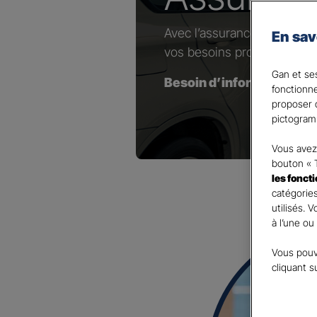
Avec l’assurance dédiée au
En sav
vos besoins professionnels
Gan et ses
Besoin d’information(s) 
fonctionn
proposer d
pictogram
Vous avez 
bouton « 
les fonct
catégories
utilisés. 
à l’une ou
Vous pouv
cliquant s