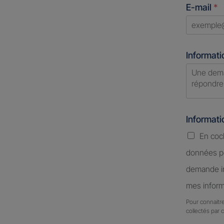
E-mail
*
select
Informati
Informat
En coc
données pe
demande in
mes inform
Pour connaitre
collectés par 