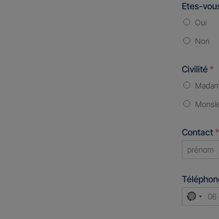
Etes-vous
Oui
Non
Civilité
*
Mada
Monsi
Contact
*
First
Télépho
No
count