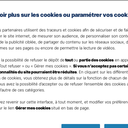
x véhicules professionnels, vous choisissez une protec
oir plus sur les cookies ou paramétrer vos cook
.
 partenaires utilisent des traceurs et cookies afin de sécuriser et de fa
? Votre Agent général est là pour vous accompagner.
er le site internet, de mesurer son audience, de personnaliser son con
e la publicité ciblée, de partager du contenu sur les réseaux sociaux, d
mes sur ses pages ou encore de permettre la lecture de vidéos.
la possibilité de refuser le dépôt de
tout
ou
partie des cookies
en appu
Tout refuser » ou « Gérer mes cookies ».
Si vous n’acceptez pas certa
ionnalités du site pourraient être réduites
. En cliquant sur les différen
 de cookies, vous obtenez plus de détails sur la fonction de chacun de
Vous avez la possibilité d’accepter ou de refuser l’ensemble des cookies
 l’autre de ces catégories.
ez revenir sur cette interface, à tout moment, et modifier vos préfére
ur le lien
Gérer mes cookies
situé en bas de page.
Parole
d’expert ass