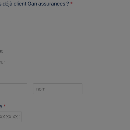
 déjà client Gan assurances ?
*
me
eur
Last
ne
*
ry