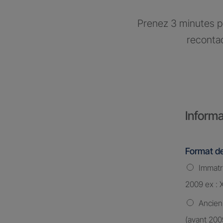
Prenez 3 minutes po
recontac
Informa
Format de
Immatri
2009 ex : 
Ancien
(avant 200