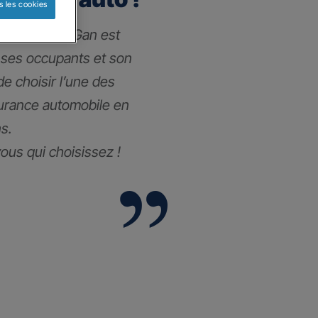
s les cookies
 l’assurance Gan est
 ses occupants et son
 de choisir l’une des
surance automobile
en
s.
vous qui choisissez !