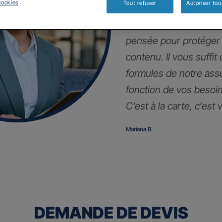
cookies
Tout refuser
Autoriser tou
En plus de votre auto,
pensée pour protéger
contenu. Il vous suffit
formules de notre as
fonction de vos besoin
C’est à la carte, c
‘est 
Mariana B.
DEMANDE DE DEVIS