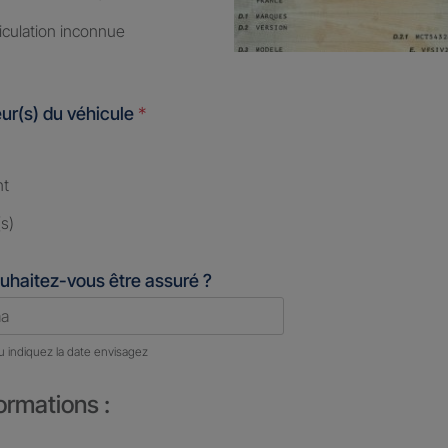
iculation inconnue
ur(s) du véhicule
*
nt
s)
uhaitez-vous être assuré ?
u indiquez la date envisagez
ormations :