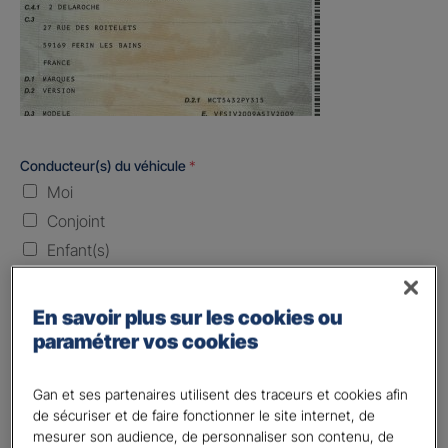
Conducteur(s) du véhicule
*
Moi
Conjoint
Enfant(s)
Quand souhaitez-vous être assuré ?
En savoir plus sur les cookies ou
paramétrer vos cookies
Laissez vide ou indiquez la date envisagez
Vos informations :
Gan et ses partenaires utilisent des traceurs et cookies afin
de sécuriser et de faire fonctionner le site internet, de
mesurer son audience, de personnaliser son contenu, de
Etes-vous déjà client Gan assurances ?
*