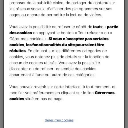
proposer de la publicité ciblée, de partager du contenu sur
Oui
les réseaux sociaux, d'afficher des pictogrammes sur ses
Non
pages ou encore de permettre la lecture de vidéos.
Civilité
*
Vous avez la possibilité de refuser le dépôt de
tout
ou
partie
Madame
des cookies
en appuyant le bouton « Tout refuser » ou «
Gérer mes cookies ».
Si vous n’acceptez pas certains
Monsieur
cookies, les fonctionnalités du site pourraient être
réduites
. En cliquant sur les différentes catégories de
Contact
*
cookies, vous obtenez plus de détails sur la fonction de
chacun de cookies utilisés. Vous avez la possibilité
First
Last
d’accepter ou de refuser l’ensemble des cookies
Téléphone
*
appartenant à l’une ou l’autre de ces catégories.
United
Vous pouvez revenir sur cette interface, à tout moment, et
States
modifier vos préférences en cliquant sur le lien
Gérer mes
E-mail
*
+1
cookies
situé en bas de page.
Informations complémentaires (facultatif)
Gérer mes cookies