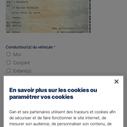
Conducteur(s) du véhicule
*
Moi
Conjoint
Enfant(s)
Quand souhaitez-vous être assuré ?
En savoir plus sur les cookies ou
paramétrer vos cookies
Laissez vide ou indiquez la date envisagez
Vos informations :
Gan et ses partenaires utilisent des traceurs et cookies afin
de sécuriser et de faire fonctionner le site internet, de
mesurer son audience, de personnaliser son contenu, de
Etes-vous déjà client Gan assurances ?
*