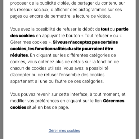
proposer de la publicité ciblée, de partager du contenu sur
Oui
les réseaux sociaux, d'afficher des pictogrammes sur ses
Non
pages ou encore de permettre la lecture de vidéos.
Civilité
*
Vous avez la possibilité de refuser le dépôt de
tout
ou
partie
Madame
des cookies
en appuyant le bouton « Tout refuser » ou «
Gérer mes cookies ».
Si vous n’acceptez pas certains
Monsieur
cookies, les fonctionnalités du site pourraient être
réduites
. En cliquant sur les différentes catégories de
Contact
*
cookies, vous obtenez plus de détails sur la fonction de
chacun de cookies utilisés. Vous avez la possibilité
First
Last
d’accepter ou de refuser l’ensemble des cookies
Téléphone
*
appartenant à l’une ou l’autre de ces catégories.
United
Vous pouvez revenir sur cette interface, à tout moment, et
States
modifier vos préférences en cliquant sur le lien
Gérer mes
E-mail
*
+1
cookies
situé en bas de page.
Informations complémentaires (facultatif)
Gérer mes cookies