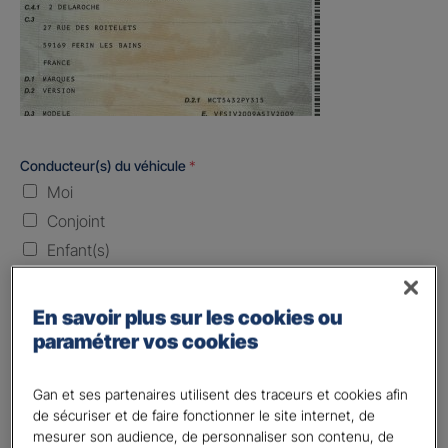
Conducteur(s) du véhicule
*
Moi
Conjoint
Enfant(s)
Quand souhaitez-vous être assuré ?
En savoir plus sur les cookies ou
paramétrer vos cookies
Laissez vide ou indiquez la date envisagez
Vos informations :
Gan et ses partenaires utilisent des traceurs et cookies afin
de sécuriser et de faire fonctionner le site internet, de
mesurer son audience, de personnaliser son contenu, de
Etes-vous déjà client Gan assurances ?
*