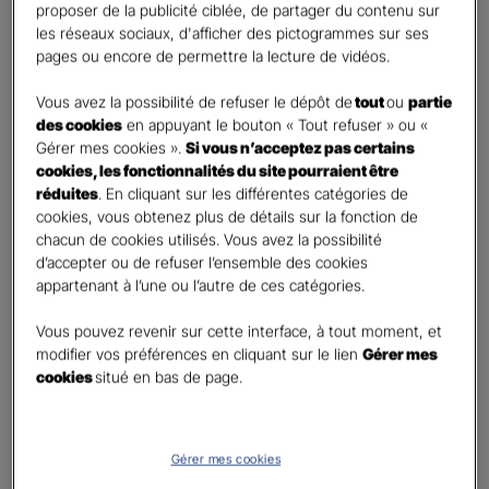
proposer de la publicité ciblée, de partager du contenu sur
Oui
les réseaux sociaux, d'afficher des pictogrammes sur ses
Non
pages ou encore de permettre la lecture de vidéos.
Civilité
*
Vous avez la possibilité de refuser le dépôt de
tout
ou
partie
Madame
des cookies
en appuyant le bouton « Tout refuser » ou «
Gérer mes cookies ».
Si vous n’acceptez pas certains
Monsieur
cookies, les fonctionnalités du site pourraient être
réduites
. En cliquant sur les différentes catégories de
Contact
*
cookies, vous obtenez plus de détails sur la fonction de
chacun de cookies utilisés. Vous avez la possibilité
First
Last
d’accepter ou de refuser l’ensemble des cookies
Téléphone
*
appartenant à l’une ou l’autre de ces catégories.
United
Vous pouvez revenir sur cette interface, à tout moment, et
States
modifier vos préférences en cliquant sur le lien
Gérer mes
E-mail
*
+1
cookies
situé en bas de page.
Informations complémentaires (facultatif)
Gérer mes cookies