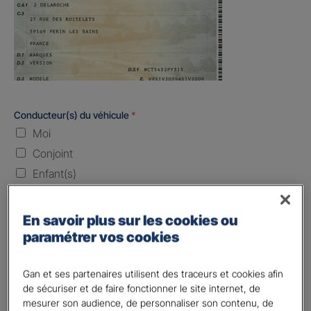
Conducteur(s) du véhicule
*
Moi
Conjoint
Enfant(s)
Quand souhaitez-vous être assuré ?
En savoir plus sur les cookies ou
paramétrer vos cookies
Laissez vide ou indiquez la date envisagez
Vos informations :
Gan et ses partenaires utilisent des traceurs et cookies afin
de sécuriser et de faire fonctionner le site internet, de
mesurer son audience, de personnaliser son contenu, de
Etes-vous déjà client Gan assurances ?
*