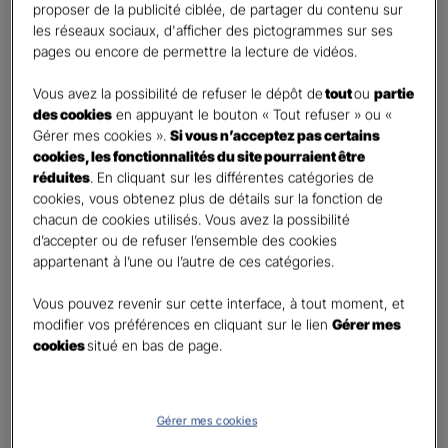
proposer de la publicité ciblée, de partager du contenu sur
Oui
les réseaux sociaux, d'afficher des pictogrammes sur ses
Non
pages ou encore de permettre la lecture de vidéos.
Civilité
*
Vous avez la possibilité de refuser le dépôt de
tout
ou
partie
Madame
des cookies
en appuyant le bouton « Tout refuser » ou «
Gérer mes cookies ».
Si vous n’acceptez pas certains
Monsieur
cookies, les fonctionnalités du site pourraient être
réduites
. En cliquant sur les différentes catégories de
Contact
*
cookies, vous obtenez plus de détails sur la fonction de
chacun de cookies utilisés. Vous avez la possibilité
First
Last
d’accepter ou de refuser l’ensemble des cookies
Téléphone
*
appartenant à l’une ou l’autre de ces catégories.
United
Vous pouvez revenir sur cette interface, à tout moment, et
States
modifier vos préférences en cliquant sur le lien
Gérer mes
E-mail
*
+1
cookies
situé en bas de page.
Informations complémentaires (facultatif)
Gérer mes cookies