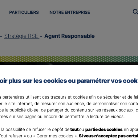
PARTICULIERS
NOTRE ENTREPRISE
Stratégie RSE
Agent Responsable
oir plus sur les cookies ou paramétrer vos cook
 partenaires utilisent des traceurs et cookies afin de sécuriser et de fa
er le site internet, de mesurer son audience, de personnaliser son con
gent Responsabl
e la publicité ciblée, de partager du contenu sur les réseaux sociaux, d
mes sur ses pages ou encore de permettre la lecture de vidéos.
la possibilité de refuser le dépôt de
tout
ou
partie des cookies
en appu
Tout refuser » ou « Gérer mes cookies ».
Si vous n’acceptez pas certa