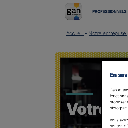
PROFESSIONNELS
Accueil
Notre entreprise
En sav
Gan et ses
fonctionn
Votre A
proposer d
pictogram
Vous avez 
bouton « 