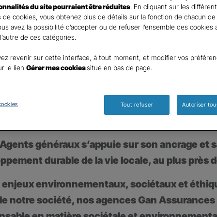
ionnalités du site pourraient être réduites
. En cliquant sur les différen
 de cookies, vous obtenez plus de détails sur la fonction de chacun de
Vous avez la possibilité d’accepter ou de refuser l’ensemble des cookies
 l’autre de ces catégories.
ez revenir sur cette interface, à tout moment, et modifier vos préfére
ur le lien
Gérer mes cookies
situé en bas de page.
cookies
Tout refuser
Autoriser tou
Agents généraux s’appuie sur son ancrage et s
pement durable de la vie locale, au plus près d
x enjeux environnementaux, sociétaux et éthi
 de notre société, nos agences Gan Assurances
sable en matière sociétale et environnementa