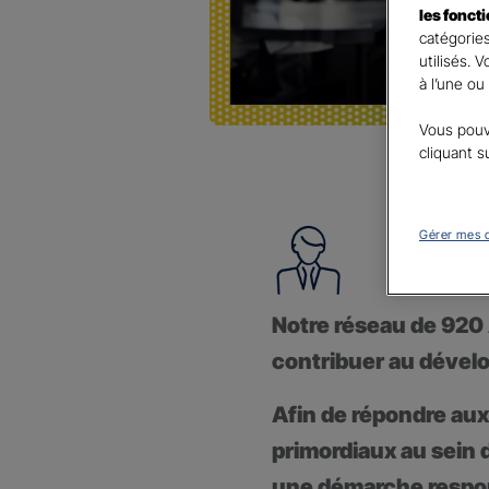
les fonct
catégories
utilisés. 
à l’une ou
Vous pouv
cliquant s
Gérer mes 
Notre réseau de 920 
contribuer au dévelop
Afin de répondre au
primordiaux au sein
une démarche respon