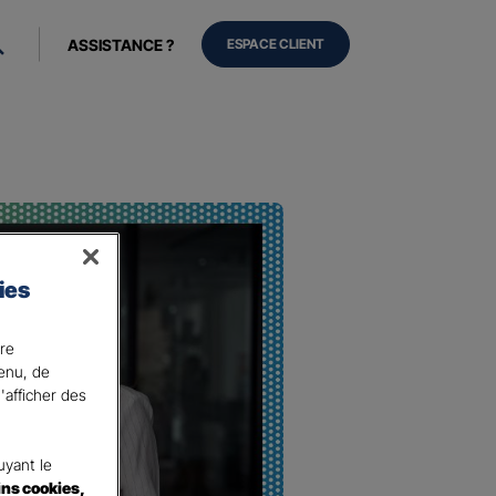
ASSISTANCE ?
ESPACE CLIENT
ies
ire
tenu, de
e
'afficher des
yant le
ins cookies,