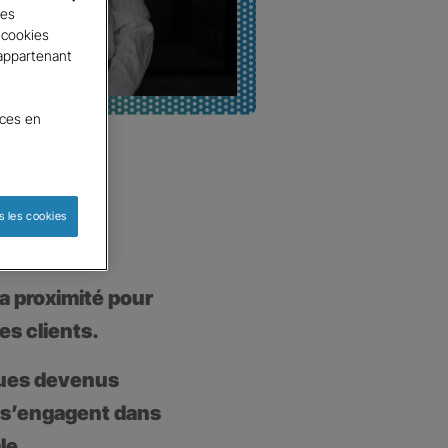
tes
 cookies
 appartenant
nces en
s les cookies
a proximité pour
es clients.
ques devenus
 s’engagent dans
le.