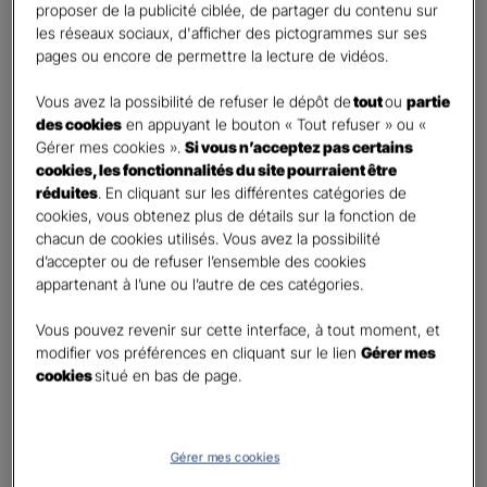
proposer de la publicité ciblée, de partager du contenu sur
First
Last
les réseaux sociaux, d'afficher des pictogrammes sur ses
Téléphone
*
pages ou encore de permettre la lecture de vidéos.
United
Vous avez la possibilité de refuser le dépôt de
tout
ou
partie
States
des cookies
en appuyant le bouton « Tout refuser » ou «
E-mail
*
+1
Gérer mes cookies ».
Si vous n’acceptez pas certains
cookies, les fonctionnalités du site pourraient être
réduites
. En cliquant sur les différentes catégories de
cookies, vous obtenez plus de détails sur la fonction de
Informations complémentaires (facultatif)
chacun de cookies utilisés. Vous avez la possibilité
d’accepter ou de refuser l’ensemble des cookies
appartenant à l’une ou l’autre de ces catégories.
Vous pouvez revenir sur cette interface, à tout moment, et
Information données personnelles
*
modifier vos préférences en cliquant sur le lien
Gérer mes
En cochant cette case et en soumettant ce formulaire,
cookies
situé en bas de page.
j'accepte que mes données personnelles soient utilisées
pour me recontacter dans le cadre de ma demande
indiquée dans ce formulaire.
Gérer mes cookies
Pour connaitre et exercer vos droits, notamment de retrait de votre consentement