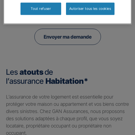
à l'utilisation de données collectés par ce formulaire, veuillez consulter notre
politique de confidentialité.
Tout refuser
Autoriser tous les cookies
Envoyer ma demande
Les
atouts
de
l’assurance
Habitation*
​L’assurance de votre logement est essentielle pour
protéger votre maison ou appartement et vos biens contre
divers sinistres. Chez GAN Assurances, nous proposons
des solutions adaptées à chaque profil, que vous soyez
locataire, propriétaire occupant ou propriétaire non
occupant.