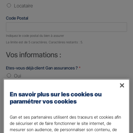
Locataire
Code Postal
Nombre de caractères restants :
5 caractères restants
Indiquez le code postal du bien à assurer
La limite est de 5 caractères. Caractères restants : 5.
Vos informations :
Etes-vous déjà client Gan assurances ?
*
Oui
Non
En savoir plus sur les cookies ou
Civilité
*
paramétrer vos cookies
Madame
Monsieur
Gan et ses partenaires utilisent des traceurs et cookies afin
de sécuriser et de faire fonctionner le site internet, de
Contact
*
mesurer son audience, de personnaliser son contenu, de