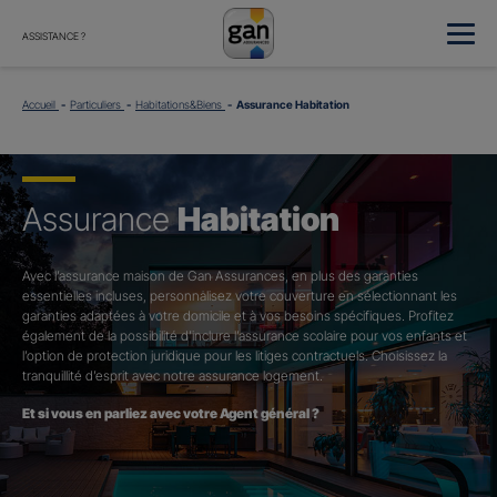
ASSISTANCE ?
Accueil
Particuliers
Habitations&Biens
Assurance Habitation
Assurance
Habitation
Avec l’assurance maison de Gan Assurances, en plus des garanties
essentielles incluses, personnalisez votre couverture en sélectionnant les
garanties adaptées à votre domicile et à vos besoins spécifiques. Profitez
également de la possibilité d’inclure l’assurance scolaire pour vos enfants et
l’option de protection juridique pour les litiges contractuels. Choisissez la
tranquillité d’esprit avec notre assurance logement.
Et si vous en parliez avec votre Agent général ?