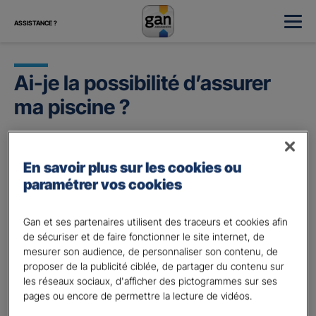
ASSISTANCE ?
Ai-je la possibilité d’assurer
ma piscine ?
Pour assurer votre piscine d’extérieur,
déclarez-la à
votre Agent lors de la souscription de votre contrat
En savoir plus sur les cookies ou
habitation
. La piscine sera assurée comme bien
paramétrer vos cookies
immobilier. Ainsi, nul besoin de garantie optionnelle.
Pour souscrire au contrat, rien de plus simple, contactez
Gan et ses partenaires utilisent des traceurs et cookies afin
votre Agent général ou demandez lui d’établir un devis :
de sécuriser et de faire fonctionner le site internet, de
mesurer son audience, de personnaliser son contenu, de
proposer de la publicité ciblée, de partager du contenu sur
Demandez votre Devis Habitation
les réseaux sociaux, d'afficher des pictogrammes sur ses
pages ou encore de permettre la lecture de vidéos.