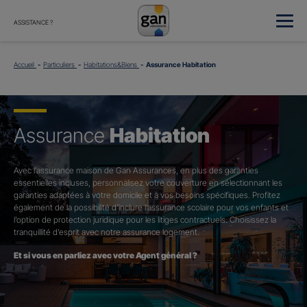
ASSISTANCE ?
Accueil
Particuliers
Habitations&Biens
Assurance Habitation
Assurance
Habitation
Avec l’assurance maison de Gan Assurances, en plus des garanties
essentielles incluses, personnalisez votre couverture en sélectionnant les
garanties adaptées à votre domicile et à vos besoins spécifiques. Profitez
également de la possibilité d’inclure l’assurance scolaire pour vos enfants et
l’option de protection juridique pour les litiges contractuels. Choisissez la
tranquillité d’esprit avec notre assurance logement.
Et si vous en parliez avec votre Agent général ?