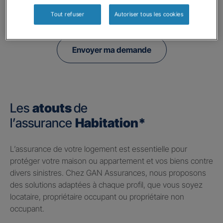
politique de confidentialité.
Tout refuser
Autoriser tous les cookies
Envoyer ma demande
Les
atouts
de
l’assurance
Habitation*
​L’assurance de votre logement est essentielle pour
protéger votre maison ou appartement et vos biens contre
divers sinistres. Chez GAN Assurances, nous proposons
des solutions adaptées à chaque profil, que vous soyez
locataire, propriétaire occupant ou propriétaire non
occupant.