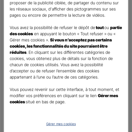
First
Last
proposer de la publicité ciblée, de partager du contenu sur
Téléphone
*
les réseaux sociaux, d'afficher des pictogrammes sur ses
pages ou encore de permettre la lecture de vidéos.
United
States
Vous avez la possibilité de refuser le dépôt de
tout
ou
partie
E-mail
*
+1
des cookies
en appuyant le bouton « Tout refuser » ou «
Gérer mes cookies ».
Si vous n’acceptez pas certains
cookies, les fonctionnalités du site pourraient être
réduites
. En cliquant sur les différentes catégories de
Informations complémentaires (facultatif)
cookies, vous obtenez plus de détails sur la fonction de
chacun de cookies utilisés. Vous avez la possibilité
d’accepter ou de refuser l’ensemble des cookies
appartenant à l’une ou l’autre de ces catégories.
Information données personnelles
*
Vous pouvez revenir sur cette interface, à tout moment, et
En cochant cette case et en soumettant ce formulaire,
modifier vos préférences en cliquant sur le lien
Gérer mes
j'accepte que mes données personnelles soient utilisées
cookies
situé en bas de page.
pour me recontacter dans le cadre de ma demande
indiquée dans ce formulaire.
Pour connaitre et exercer vos droits, notamment de retrait de votre consentement
Gérer mes cookies
à l'utilisation de données collectés par ce formulaire, veuillez consulter notre