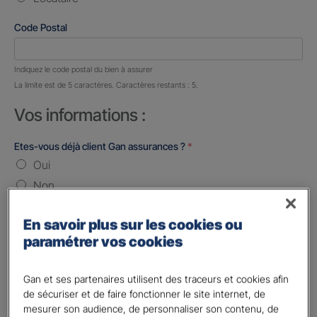
Code Postal
Nombre de caractères restants :
5 caractères restants
Indiquez le code postal du bien à assurer
La limite est de 5 caractères. Caractères restants : 5.
Vos informations :
Etes-vous déjà client Gan assurances ?
*
Oui
Non
Civilité
*
En savoir plus sur les cookies ou
Madame
paramétrer vos cookies
Monsieur
Gan et ses partenaires utilisent des traceurs et cookies afin
Contact
*
de sécuriser et de faire fonctionner le site internet, de
mesurer son audience, de personnaliser son contenu, de