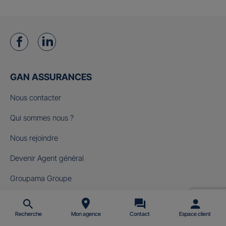
GAN ASSURANCES
Nous contacter
Qui sommes nous ?
Nous rejoindre
Devenir Agent général
Groupama Groupe
Fondation Gan pour le Cinéma
Recherche
Mon agence
Contact
Espace client
NOS OFFRES