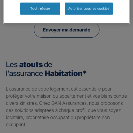
politique de confidentialité.
Tout refuser
Autoriser tous les cookies
Envoyer ma demande
Les
atouts
de
l’assurance
Habitation*
​L’assurance de votre logement est essentielle pour
protéger votre maison ou appartement et vos biens contre
divers sinistres. Chez GAN Assurances, nous proposons
des solutions adaptées à chaque profil, que vous soyez
locataire, propriétaire occupant ou propriétaire non
occupant.