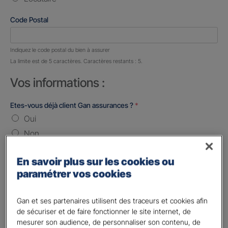
Code Postal
Nombre de caractères restants :
5 caractères restants
Indiquez le code postal du bien à assurer
La limite est de 5 caractères. Caractères restants : 5.
Vos informations :
Etes-vous déjà client Gan assurances ?
*
Oui
Non
Civilité
*
En savoir plus sur les cookies ou
Madame
paramétrer vos cookies
Monsieur
Gan et ses partenaires utilisent des traceurs et cookies afin
Contact
*
de sécuriser et de faire fonctionner le site internet, de
mesurer son audience, de personnaliser son contenu, de