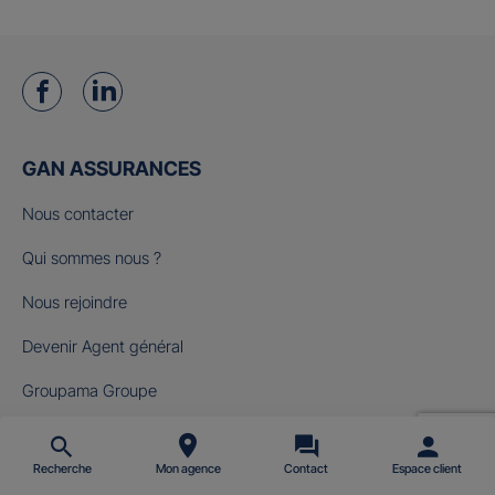
GAN ASSURANCES
Nous contacter
Qui sommes nous ?
Nous rejoindre
Devenir Agent général
Groupama Groupe
Fondation Gan pour le Cinéma
Recherche
Mon agence
Contact
Espace client
NOS OFFRES