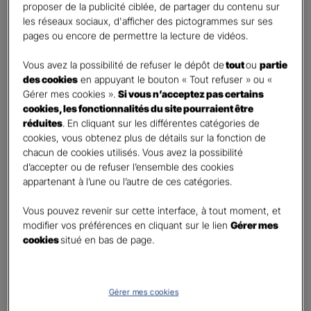
First
Last
proposer de la publicité ciblée, de partager du contenu sur
Téléphone
*
les réseaux sociaux, d'afficher des pictogrammes sur ses
pages ou encore de permettre la lecture de vidéos.
United
States
Vous avez la possibilité de refuser le dépôt de
tout
ou
partie
E-mail
*
+1
des cookies
en appuyant le bouton « Tout refuser » ou «
Gérer mes cookies ».
Si vous n’acceptez pas certains
cookies, les fonctionnalités du site pourraient être
réduites
. En cliquant sur les différentes catégories de
Informations complémentaires (facultatif)
cookies, vous obtenez plus de détails sur la fonction de
chacun de cookies utilisés. Vous avez la possibilité
d’accepter ou de refuser l’ensemble des cookies
appartenant à l’une ou l’autre de ces catégories.
Information données personnelles
*
Vous pouvez revenir sur cette interface, à tout moment, et
En cochant cette case et en soumettant ce formulaire,
modifier vos préférences en cliquant sur le lien
Gérer mes
j'accepte que mes données personnelles soient utilisées
cookies
situé en bas de page.
pour me recontacter dans le cadre de ma demande
indiquée dans ce formulaire.
Pour connaitre et exercer vos droits, notamment de retrait de votre consentement
Gérer mes cookies
à l'utilisation de données collectés par ce formulaire, veuillez consulter notre