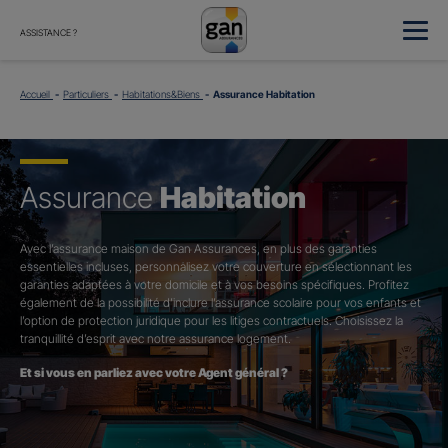
ASSISTANCE ?
Accueil
Particuliers
Habitations&Biens
Assurance Habitation
Assurance
Habitation
Avec l’assurance maison de Gan Assurances, en plus des garanties
essentielles incluses, personnalisez votre couverture en sélectionnant les
garanties adaptées à votre domicile et à vos besoins spécifiques. Profitez
également de la possibilité d’inclure l’assurance scolaire pour vos enfants et
l’option de protection juridique pour les litiges contractuels. Choisissez la
tranquillité d’esprit avec notre assurance logement.
Et si vous en parliez avec votre Agent général ?