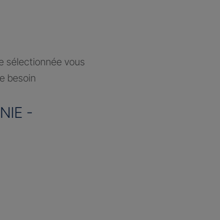
ce sélectionnée vous
re besoin
IE -