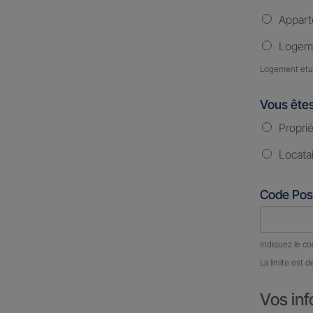
Appar
Logeme
Logement étud
Vous ête
Proprié
Locata
Code Pos
Nombre d
Indiquez le co
La limite est d
Vos inf