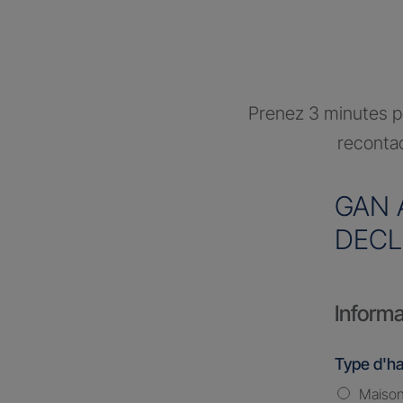
Prenez 3 minutes po
recontac
GAN 
DECL
Informa
Type d'ha
Maiso