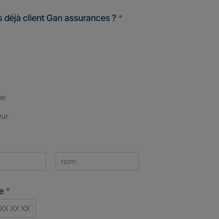
 déjà client Gan assurances ?
*
me
eur
Last
ne
*
d