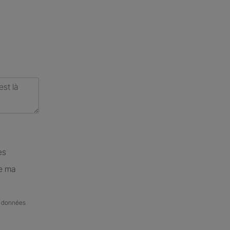
es
de ma
de données