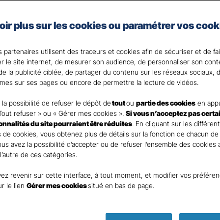
 les garanties adaptées à votre domicile et à vos besoin
oir plus sur les cookies ou paramétrer vos cook
d’inclure l’assurance scolaire pour vos enfants et l’optio
s. Choisissez la tranquillité d’esprit avec notre assuranc
 partenaires utilisent des traceurs et cookies afin de sécuriser et de fa
c votre Agent général ?
er le site internet, de mesurer son audience, de personnaliser son con
e la publicité ciblée, de partager du contenu sur les réseaux sociaux, d
mes sur ses pages ou encore de permettre la lecture de vidéos.
la possibilité de refuser le dépôt de
tout
ou
partie des cookies
en appu
Tout refuser » ou « Gérer mes cookies ».
Si vous n’acceptez pas certa
ionnalités du site pourraient être réduites
. En cliquant sur les différen
 de cookies, vous obtenez plus de détails sur la fonction de chacun de
Vous avez la possibilité d’accepter ou de refuser l’ensemble des cookies
 l’autre de ces catégories.
ez revenir sur cette interface, à tout moment, et modifier vos préfére
Parole
ur le lien
Gérer mes cookies
situé en bas de page.
d’expert !