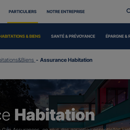
PARTICULIERS
NOTRE ENTREPRISE
HABITATIONS & BIENS
SANTÉ & PRÉVOYANCE
ÉPARGNE & 
itations&Biens
Assurance Habitation
ce
Habitation
 Gan Assurances, en plus des garanties essentielles inc