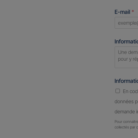
States
E-mail
*
+1
Informati
Informat
En coc
données pe
demande in
Pour connaitre
collectés par 