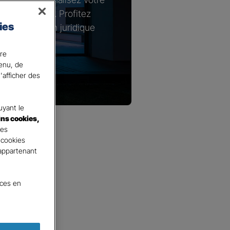
s spécifiques. Profitez
ies
n de protection juridique
e logement.
ire
tenu, de
'afficher des
yant le
ins cookies,
tes
 cookies
 appartenant
nces en