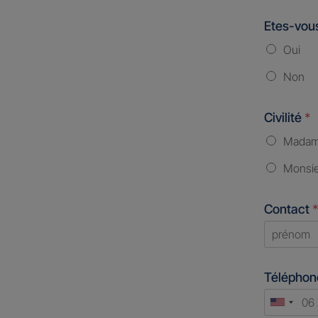
Etes-vous
Oui
Non
Civilité
*
Mada
Monsi
Contact
*
First
Télépho
Unite