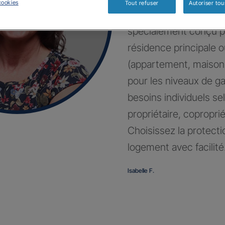
cookies
Tout refuser
Autoriser tou
Bénéficiez d’un contr
spécialement conçu p
résidence principale 
(appartement, maison
pour les niveaux de g
besoins individuels sel
propriétaire, coproprié
Choisissez la protecti
logement avec facilité
Isabelle F.