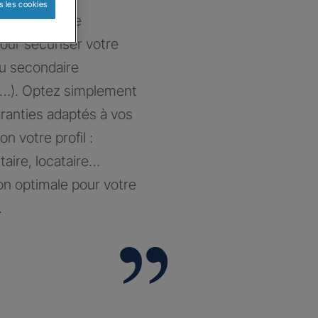
s les cookies
at sur-mesure
our sécuriser votre
ou secondaire
…). Optez simplement
aranties adaptés à vos
on votre profil :
taire, locataire…
on optimale pour votre
.