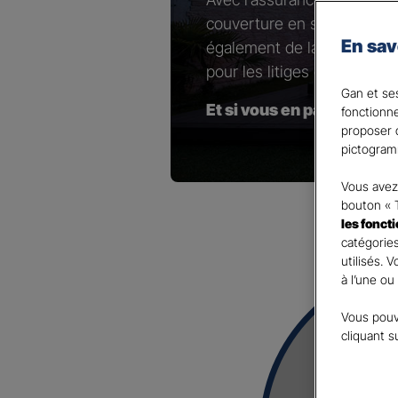
couverture en sélectionnant
En sav
également de la possibilité 
pour les litiges contractuel
Gan et ses
Et si vous en parliez ave
fonctionn
proposer d
pictogram
Vous avez 
bouton « 
les fonct
catégories
utilisés. 
à l’une ou
Vous pouv
cliquant s