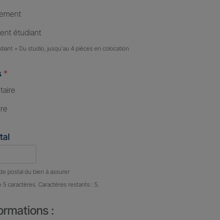
tement
nt étudiant
iant = Du studio, jusqu'au 4 pièces en colocation
s
*
taire
ire
tal
e caractères restants :
5 caractères restants
de postal du bien à assurer
e 5 caractères. Caractères restants : 5.
ormations :