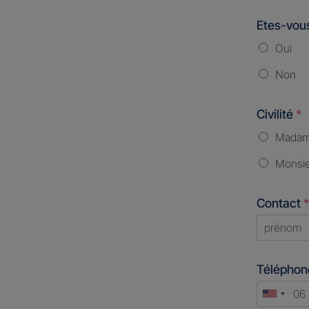
Etes-vous
Oui
Non
Civilité
*
Mada
Monsi
Contact
*
First
Télépho
Unite