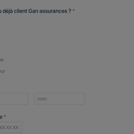
 déjà client Gan assurances ?
*
me
eur
Last
ne
*
d