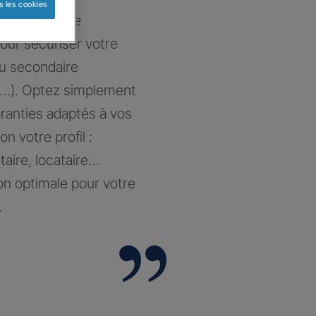
s les cookies
at sur-mesure
our sécuriser votre
ou secondaire
…). Optez simplement
aranties adaptés à vos
on votre profil :
taire, locataire…
on optimale pour votre
.