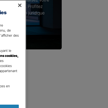
s spécifiques. Profitez
ies
n de protection juridique
e logement.
ire
tenu, de
'afficher des
yant le
ins cookies,
tes
 cookies
 appartenant
nces en