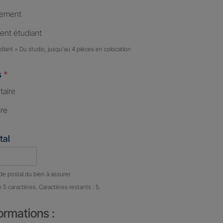
tement
nt étudiant
iant = Du studio, jusqu'au 4 pièces en colocation
s
*
taire
ire
tal
e caractères restants :
5 caractères restants
de postal du bien à assurer
e 5 caractères. Caractères restants : 5.
ormations :