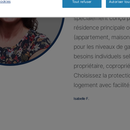
cookies
Tout refuser
Autoriser tou
Bénéficiez d’un contr
spécialement conçu p
résidence principale 
(appartement, maison
pour les niveaux de g
besoins individuels sel
propriétaire, coproprié
Choisissez la protecti
logement avec facilité
Isabelle F.