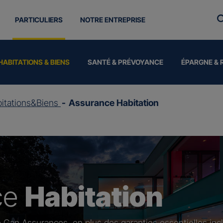
PARTICULIERS
NOTRE ENTREPRISE
HABITATIONS & BIENS
SANTÉ & PRÉVOYANCE
ÉPARGNE & 
itations&Biens
Assurance Habitation
ce
Habitation
 Gan Assurances, en plus des garanties essentielles inc