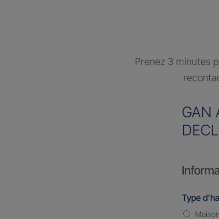
Prenez 3 minutes po
recontac
GAN 
DEC
Informa
Type d'ha
Maiso