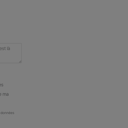
es
de ma
de données