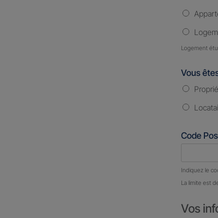
Appar
Logeme
Logement étud
Vous ête
Proprié
Locata
Code Pos
Nombre d
Indiquez le co
La limite est d
Vos inf