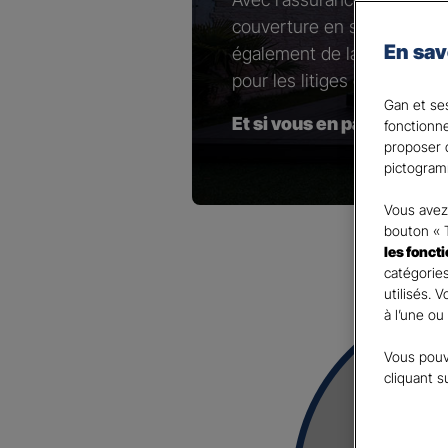
couverture en sélectionnant
En sav
également de la possibilité 
pour les litiges contractuel
Gan et ses
Et si vous en parliez ave
fonctionn
proposer d
pictogram
Vous avez 
bouton « 
les fonct
catégories
utilisés. 
à l’une ou
Vous pouv
cliquant s