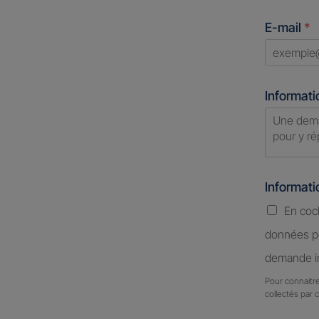
States
E-mail
*
+1
Informati
Informat
En coc
données pe
demande in
Pour connaitre
collectés par 