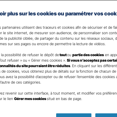
 les garanties adaptées à votre domicile et à vos besoin
oir plus sur les cookies ou paramétrer vos cook
d’inclure l’assurance scolaire pour vos enfants et l’optio
s. Choisissez la tranquillité d’esprit avec notre assuranc
 partenaires utilisent des traceurs et cookies afin de sécuriser et de fa
c votre Agent général ?
er le site internet, de mesurer son audience, de personnaliser son con
e la publicité ciblée, de partager du contenu sur les réseaux sociaux, d
mes sur ses pages ou encore de permettre la lecture de vidéos.
la possibilité de refuser le dépôt de
tout
ou
partie des cookies
en appu
Tout refuser » ou « Gérer mes cookies ».
Si vous n’acceptez pas certa
ionnalités du site pourraient être réduites
. En cliquant sur les différen
 de cookies, vous obtenez plus de détails sur la fonction de chacun de
Vous avez la possibilité d’accepter ou de refuser l’ensemble des cookies
 l’autre de ces catégories.
ez revenir sur cette interface, à tout moment, et modifier vos préfére
Parole
ur le lien
Gérer mes cookies
situé en bas de page.
d’expert !