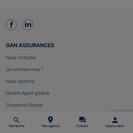
GAN ASSURANCES
Nous contacter
Qui sommes nous ?
Nous rejoindre
Devenir Agent général
Groupama Groupe
Fondation Gan pour le Cinéma
Recherche
Mon agence
Contact
Espace client
NOS OFFRES