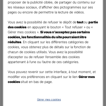
First
Last
proposer de la publicité ciblée, de partager du contenu sur
Téléphone
*
les réseaux sociaux, d'afficher des pictogrammes sur ses
pages ou encore de permettre la lecture de vidéos.
United
States
Vous avez la possibilité de refuser le dépôt de
tout
ou
partie
E-mail
*
+1
des cookies
en appuyant le bouton « Tout refuser » ou «
Gérer mes cookies ».
Si vous n’acceptez pas certains
cookies, les fonctionnalités du site pourraient être
réduites
. En cliquant sur les différentes catégories de
Informations complémentaires (facultatif)
cookies, vous obtenez plus de détails sur la fonction de
chacun de cookies utilisés. Vous avez la possibilité
d’accepter ou de refuser l’ensemble des cookies
appartenant à l’une ou l’autre de ces catégories.
Information données personnelles
*
Vous pouvez revenir sur cette interface, à tout moment, et
En cochant cette case et en soumettant ce formulaire,
modifier vos préférences en cliquant sur le lien
Gérer mes
j'accepte que mes données personnelles soient utilisées
cookies
situé en bas de page.
pour me recontacter dans le cadre de ma demande
indiquée dans ce formulaire.
Pour connaitre et exercer vos droits, notamment de retrait de votre consentement
Gérer mes cookies
à l'utilisation de données collectés par ce formulaire, veuillez consulter notre