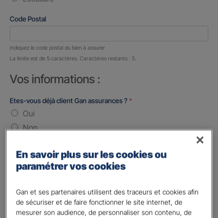
Code Postal
Nombre de caractères restants :
5 caractères restants
Indiquez le code postal du bien à assurer
La limite est de 5 caractères. Caractères restants : 5.
Vos informations :
Etes-vous déjà client Gan assurances ?
*
Oui
Non
Civilité
*
En savoir plus sur les cookies ou
Madame
paramétrer vos cookies
Monsieur
Gan et ses partenaires utilisent des traceurs et cookies afin
Contact
*
de sécuriser et de faire fonctionner le site internet, de
mesurer son audience, de personnaliser son contenu, de