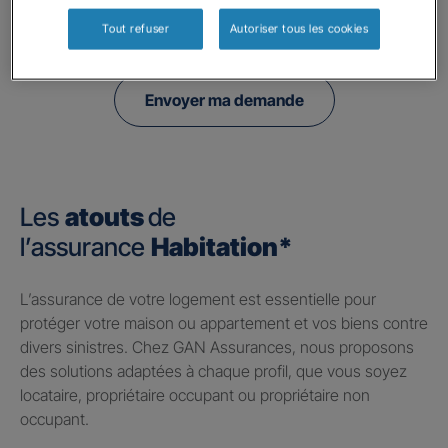
politique de confidentialité.
Tout refuser
Autoriser tous les cookies
Envoyer ma demande
Les
atouts
de
l’assurance
Habitation*
​L’assurance de votre logement est essentielle pour
protéger votre maison ou appartement et vos biens contre
divers sinistres. Chez GAN Assurances, nous proposons
des solutions adaptées à chaque profil, que vous soyez
locataire, propriétaire occupant ou propriétaire non
occupant.