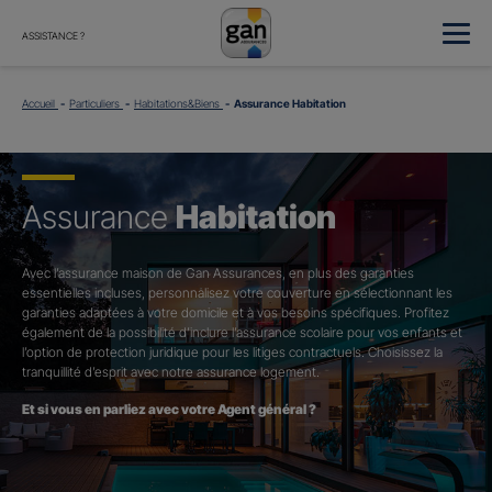
ASSISTANCE ?
Accueil
Particuliers
Habitations&Biens
Assurance Habitation
Assurance
Habitation
Avec l’assurance maison de Gan Assurances, en plus des garanties
essentielles incluses, personnalisez votre couverture en sélectionnant les
garanties adaptées à votre domicile et à vos besoins spécifiques. Profitez
également de la possibilité d’inclure l’assurance scolaire pour vos enfants et
l’option de protection juridique pour les litiges contractuels. Choisissez la
tranquillité d’esprit avec notre assurance logement.
Et si vous en parliez avec votre Agent général ?