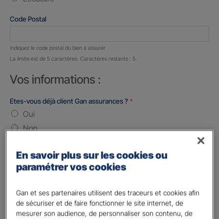
Code Postal
Nombre de caractères restants :
5 caractères restants
Indiquez le code postal du bien à assurer
La limite est de 5 caractères. Caractères restants : 5.
Vos informations :
Etes-vous déjà client Gan assurances ?
*
Oui
Non
Civilité
*
En savoir plus sur les cookies ou
Madame
paramétrer vos cookies
Monsieur
Gan et ses partenaires utilisent des traceurs et cookies afin
Contact
*
de sécuriser et de faire fonctionner le site internet, de
mesurer son audience, de personnaliser son contenu, de