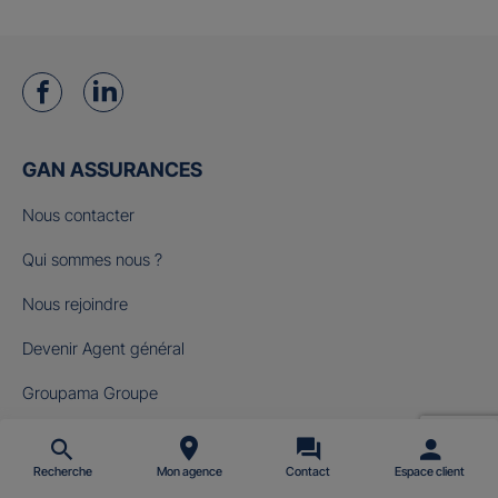
GAN ASSURANCES
Nous contacter
Qui sommes nous ?
Nous rejoindre
Devenir Agent général
Groupama Groupe
Fondation Gan pour le Cinéma
Recherche
Mon agence
Contact
Espace client
NOS OFFRES