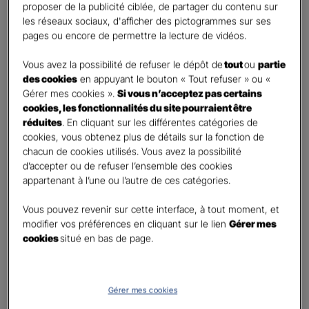
First
Last
proposer de la publicité ciblée, de partager du contenu sur
Téléphone
*
les réseaux sociaux, d'afficher des pictogrammes sur ses
pages ou encore de permettre la lecture de vidéos.
United
States
Vous avez la possibilité de refuser le dépôt de
tout
ou
partie
E-mail
*
+1
des cookies
en appuyant le bouton « Tout refuser » ou «
Gérer mes cookies ».
Si vous n’acceptez pas certains
cookies, les fonctionnalités du site pourraient être
réduites
. En cliquant sur les différentes catégories de
Informations complémentaires (facultatif)
cookies, vous obtenez plus de détails sur la fonction de
chacun de cookies utilisés. Vous avez la possibilité
d’accepter ou de refuser l’ensemble des cookies
appartenant à l’une ou l’autre de ces catégories.
Information données personnelles
*
Vous pouvez revenir sur cette interface, à tout moment, et
En cochant cette case et en soumettant ce formulaire,
modifier vos préférences en cliquant sur le lien
Gérer mes
j'accepte que mes données personnelles soient utilisées
cookies
situé en bas de page.
pour me recontacter dans le cadre de ma demande
indiquée dans ce formulaire.
Pour connaitre et exercer vos droits, notamment de retrait de votre consentement
Gérer mes cookies
à l'utilisation de données collectés par ce formulaire, veuillez consulter notre