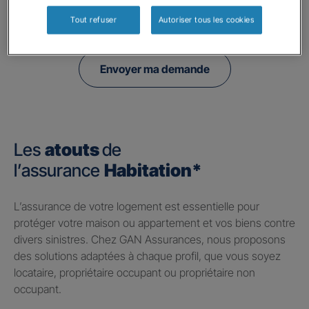
politique de confidentialité.
Tout refuser
Autoriser tous les cookies
Envoyer ma demande
Les
atouts
de
l’assurance
Habitation*
​L’assurance de votre logement est essentielle pour
protéger votre maison ou appartement et vos biens contre
divers sinistres. Chez GAN Assurances, nous proposons
des solutions adaptées à chaque profil, que vous soyez
locataire, propriétaire occupant ou propriétaire non
occupant.