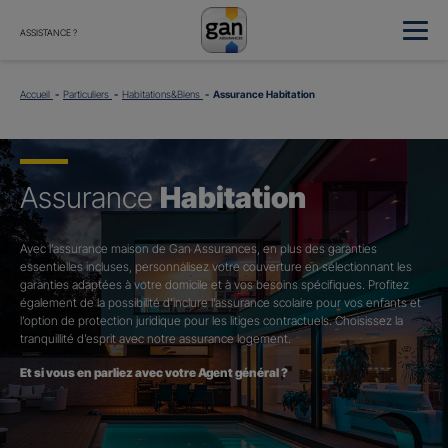
ASSISTANCE ?
Accueil
Particuliers
Habitations&Biens
Assurance Habitation
Assurance
Habitation
Avec l’assurance maison de Gan Assurances, en plus des garanties
essentielles incluses, personnalisez votre couverture en sélectionnant les
garanties adaptées à votre domicile et à vos besoins spécifiques. Profitez
également de la possibilité d’inclure l’assurance scolaire pour vos enfants et
l’option de protection juridique pour les litiges contractuels. Choisissez la
tranquillité d’esprit avec notre assurance logement.
Et si vous en parliez avec votre Agent général ?