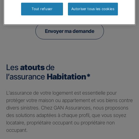
politique de confidentialité.
Tout refuser
Autoriser tous les cookies
Envoyer ma demande
Les
atouts
de
l’assurance
Habitation*
​L’assurance de votre logement est essentielle pour
protéger votre maison ou appartement et vos biens contre
divers sinistres. Chez GAN Assurances, nous proposons
des solutions adaptées à chaque profil, que vous soyez
locataire, propriétaire occupant ou propriétaire non
occupant.