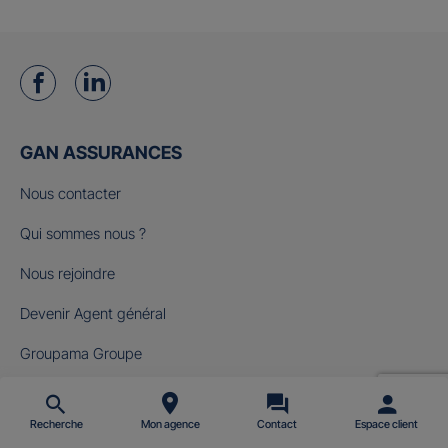
GAN ASSURANCES
Nous contacter
Qui sommes nous ?
Nous rejoindre
Devenir Agent général
Groupama Groupe
Fondation Gan pour le Cinéma
Recherche
Mon agence
Contact
Espace client
NOS OFFRES