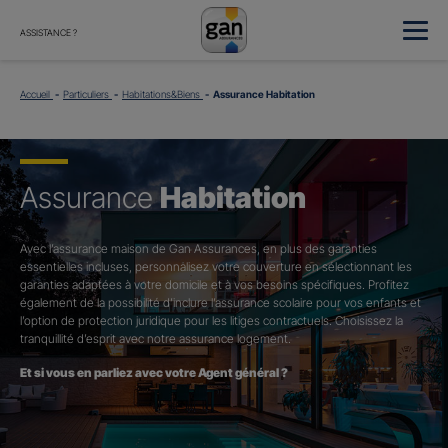
ASSISTANCE ?
Accueil
Particuliers
Habitations&Biens
Assurance Habitation
Assurance
Habitation
Avec l’assurance maison de Gan Assurances, en plus des garanties
essentielles incluses, personnalisez votre couverture en sélectionnant les
garanties adaptées à votre domicile et à vos besoins spécifiques. Profitez
également de la possibilité d’inclure l’assurance scolaire pour vos enfants et
l’option de protection juridique pour les litiges contractuels. Choisissez la
tranquillité d’esprit avec notre assurance logement.
Et si vous en parliez avec votre Agent général ?