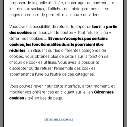
First
Last
proposer de la publicité ciblée, de partager du contenu sur
Téléphone
*
les réseaux sociaux, d'afficher des pictogrammes sur ses
pages ou encore de permettre la lecture de vidéos.
United
States
Vous avez la possibilité de refuser le dépôt de
tout
ou
partie
E-mail
*
+1
des cookies
en appuyant le bouton « Tout refuser » ou «
Gérer mes cookies ».
Si vous n’acceptez pas certains
cookies, les fonctionnalités du site pourraient être
réduites
. En cliquant sur les différentes catégories de
Informations complémentaires (facultatif)
cookies, vous obtenez plus de détails sur la fonction de
chacun de cookies utilisés. Vous avez la possibilité
d’accepter ou de refuser l’ensemble des cookies
appartenant à l’une ou l’autre de ces catégories.
Information données personnelles
*
Vous pouvez revenir sur cette interface, à tout moment, et
En cochant cette case et en soumettant ce formulaire,
modifier vos préférences en cliquant sur le lien
Gérer mes
j'accepte que mes données personnelles soient utilisées
cookies
situé en bas de page.
pour me recontacter dans le cadre de ma demande
indiquée dans ce formulaire.
Pour connaitre et exercer vos droits, notamment de retrait de votre consentement
Gérer mes cookies
à l'utilisation de données collectés par ce formulaire, veuillez consulter notre