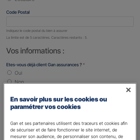
Code Postal
Nombre de caractères restants :
5 caractères restants
Indiquez le code postal du bien à assurer
La limite est de 5 caractères. Caractères restants : 5.
Vos informations :
Etes-vous déjà client Gan assurances ?
*
Oui
Non
Civilité
*
En savoir plus sur les cookies ou
Madame
paramétrer vos cookies
Monsieur
Gan et ses partenaires utilisent des traceurs et cookies afin
Contact
*
de sécuriser et de faire fonctionner le site internet, de
mesurer son audience, de personnaliser son contenu, de