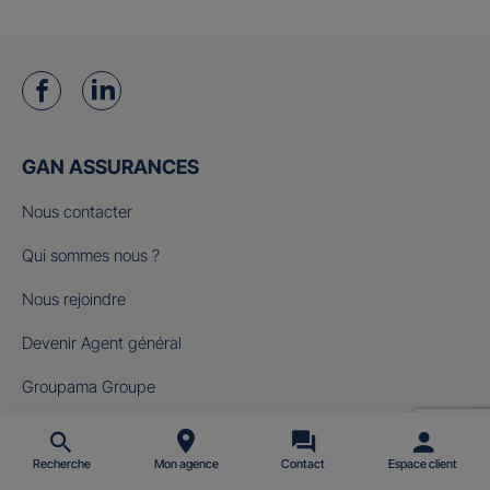
GAN ASSURANCES
Nous contacter
Qui sommes nous ?
Nous rejoindre
Devenir Agent général
Groupama Groupe
Fondation Gan pour le Cinéma
Recherche
Mon agence
Contact
Espace client
NOS OFFRES