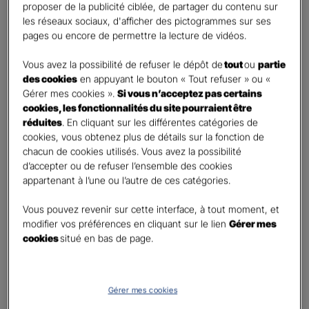
First
Last
proposer de la publicité ciblée, de partager du contenu sur
Téléphone
*
les réseaux sociaux, d'afficher des pictogrammes sur ses
pages ou encore de permettre la lecture de vidéos.
United
States
Vous avez la possibilité de refuser le dépôt de
tout
ou
partie
E-mail
*
+1
des cookies
en appuyant le bouton « Tout refuser » ou «
Gérer mes cookies ».
Si vous n’acceptez pas certains
cookies, les fonctionnalités du site pourraient être
réduites
. En cliquant sur les différentes catégories de
Informations complémentaires (facultatif)
cookies, vous obtenez plus de détails sur la fonction de
chacun de cookies utilisés. Vous avez la possibilité
d’accepter ou de refuser l’ensemble des cookies
appartenant à l’une ou l’autre de ces catégories.
Information données personnelles
*
Vous pouvez revenir sur cette interface, à tout moment, et
En cochant cette case et en soumettant ce formulaire,
modifier vos préférences en cliquant sur le lien
Gérer mes
j'accepte que mes données personnelles soient utilisées
cookies
situé en bas de page.
pour me recontacter dans le cadre de ma demande
indiquée dans ce formulaire.
Pour connaitre et exercer vos droits, notamment de retrait de votre consentement
Gérer mes cookies
à l'utilisation de données collectés par ce formulaire, veuillez consulter notre