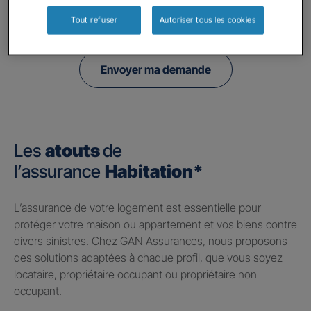
politique de confidentialité.
Tout refuser
Autoriser tous les cookies
Envoyer ma demande
Les
atouts
de
l’assurance
Habitation*
​L’assurance de votre logement est essentielle pour
protéger votre maison ou appartement et vos biens contre
divers sinistres. Chez GAN Assurances, nous proposons
des solutions adaptées à chaque profil, que vous soyez
locataire, propriétaire occupant ou propriétaire non
occupant.