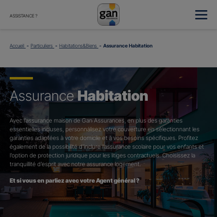
ASSISTANCE ?
Accueil
Particuliers
Habitations&Biens
Assurance Habitation
Assurance
Habitation
Avec l’assurance maison de Gan Assurances, en plus des garanties
essentielles incluses, personnalisez votre couverture en sélectionnant les
garanties adaptées à votre domicile et à vos besoins spécifiques. Profitez
également de la possibilité d’inclure l’assurance scolaire pour vos enfants et
l’option de protection juridique pour les litiges contractuels. Choisissez la
tranquillité d’esprit avec notre assurance logement.
Et si vous en parliez avec votre Agent général ?