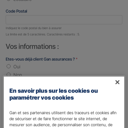
Code Postal
Nombre de caractères restants :
5 caractères restants
Indiquez le code postal du bien à assurer
La limite est de 5 caractères. Caractères restants : 5.
Vos informations :
Etes-vous déjà client Gan assurances ?
*
Oui
Non
Civilité
*
En savoir plus sur les cookies ou
Madame
paramétrer vos cookies
Monsieur
Gan et ses partenaires utilisent des traceurs et cookies afin
Contact
*
de sécuriser et de faire fonctionner le site internet, de
mesurer son audience, de personnaliser son contenu, de