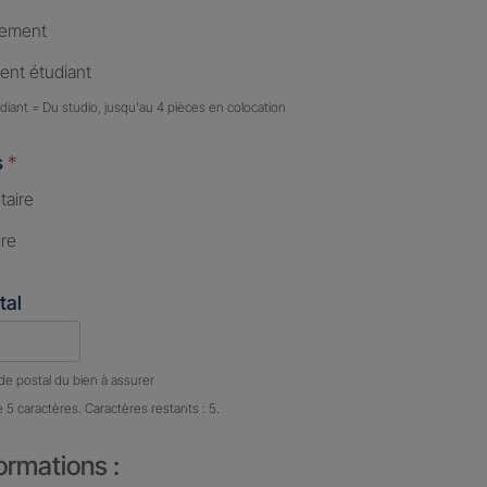
tement
nt étudiant
iant = Du studio, jusqu'au 4 pièces en colocation
s
*
taire
ire
tal
e caractères restants :
5 caractères restants
de postal du bien à assurer
e 5 caractères. Caractères restants : 5.
ormations :