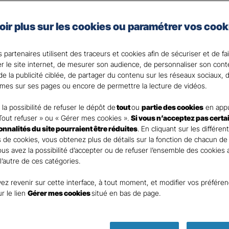
 les garanties adaptées à votre domicile et à vos besoin
oir plus sur les cookies ou paramétrer vos cook
d’inclure l’assurance scolaire pour vos enfants et l’optio
s. Choisissez la tranquillité d’esprit avec notre assuranc
 partenaires utilisent des traceurs et cookies afin de sécuriser et de fa
c votre Agent général ?
er le site internet, de mesurer son audience, de personnaliser son con
e la publicité ciblée, de partager du contenu sur les réseaux sociaux, d
mes sur ses pages ou encore de permettre la lecture de vidéos.
la possibilité de refuser le dépôt de
tout
ou
partie des cookies
en appu
Tout refuser » ou « Gérer mes cookies ».
Si vous n’acceptez pas certa
ionnalités du site pourraient être réduites
. En cliquant sur les différen
 de cookies, vous obtenez plus de détails sur la fonction de chacun de
Vous avez la possibilité d’accepter ou de refuser l’ensemble des cookies
 l’autre de ces catégories.
ez revenir sur cette interface, à tout moment, et modifier vos préfére
Parole
ur le lien
Gérer mes cookies
situé en bas de page.
d’expert !