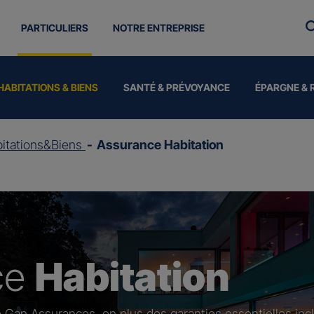
PARTICULIERS
NOTRE ENTREPRISE
HABITATIONS & BIENS
SANTÉ & PRÉVOYANCE
ÉPARGNE & 
itations&Biens
Assurance Habitation
ce
Habitation
 Gan Assurances, en plus des garanties essentielles inc