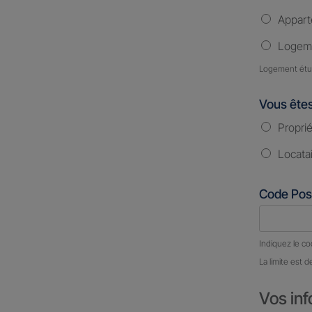
Appar
Logeme
Logement étud
Vous ête
Proprié
Locata
Code Pos
Nombre d
Indiquez le co
La limite est d
Vos inf