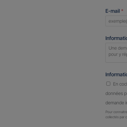
count
E-mail
*
select
Informati
Informat
En coc
données pe
demande in
Pour connaitre
collectés par 