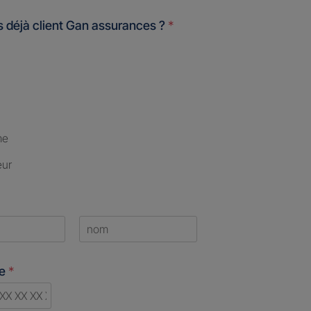
 déjà client Gan assurances ?
*
me
eur
Last
ne
*