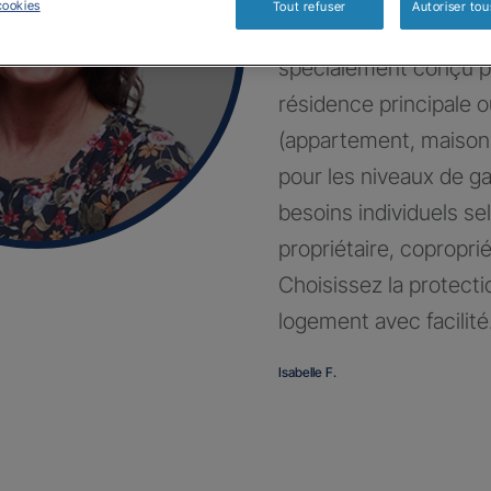
cookies
Tout refuser
Autoriser tou
Bénéficiez d’un contr
spécialement conçu p
résidence principale 
(appartement, maison
pour les niveaux de g
besoins individuels sel
propriétaire, coproprié
Choisissez la protecti
logement avec facilité
Isabelle F.