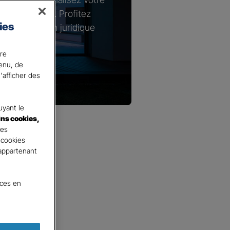
s spécifiques. Profitez
ies
n de protection juridique
e logement.
ire
tenu, de
'afficher des
yant le
ins cookies,
tes
 cookies
 appartenant
nces en