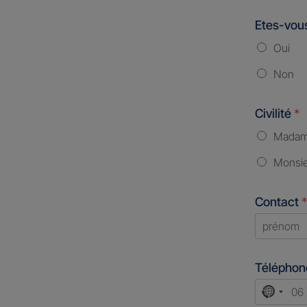
Etes-vous
Oui
Non
Civilité
*
Mada
Monsi
Contact
*
First
Télépho
No