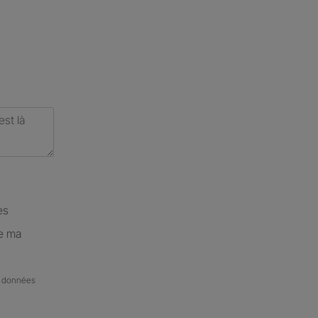
es
de ma
de données