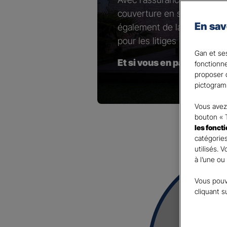
couverture en sélectionnant
En sav
également de la possibilité 
pour les litiges contractuel
Gan et ses
Et si vous en parliez ave
fonctionn
proposer d
pictogram
Vous avez 
bouton « 
les fonct
catégories
utilisés. 
à l’une ou
Vous pouv
cliquant s