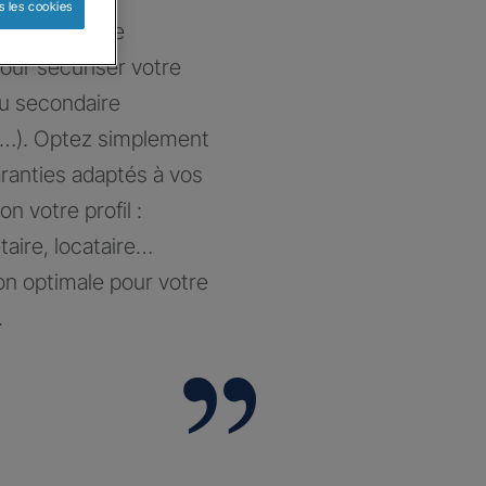
s les cookies
at sur-mesure
our sécuriser votre
ou secondaire
…). Optez simplement
aranties adaptés à vos
on votre profil :
taire, locataire…
on optimale pour votre
.