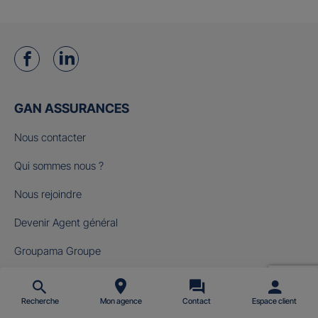
GAN ASSURANCES
Nous contacter
Qui sommes nous ?
Nous rejoindre
Devenir Agent général
Groupama Groupe
Fondation Gan pour le Cinéma
Recherche
Mon agence
Contact
Espace client
NOS OFFRES