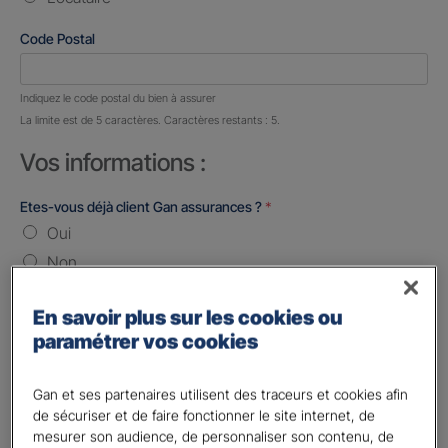
Code Postal
Nombre de caractères restants :
5 caractères restants
Indiquez le code postal du bien à assurer
La limite est de 5 caractères. Caractères restants : 5.
Vos informations :
Etes-vous déjà client Gan assurances ?
*
Oui
Non
Civilité
*
En savoir plus sur les cookies ou
Madame
paramétrer vos cookies
Monsieur
Gan et ses partenaires utilisent des traceurs et cookies afin
Contact
*
de sécuriser et de faire fonctionner le site internet, de
mesurer son audience, de personnaliser son contenu, de