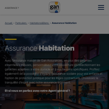
ASSISTANCE ?
Accueil
Particuliers
Habitations&Biens
Assurance Habitation
Assurance
Habitation
Avec l’assurance maison de Gan Assurances, en plus des garanties
essentielles incluses, personnalisez votre couverture en sélectionnant les
garanties adaptées à votre domicile et à vos besoins spécifiques. Profitez
également de la possibilité d’inclure l’assurance scolaire pour vos enfants et
l’option de protection juridique pour les litiges contractuels. Choisissez la
tranquillité d’esprit avec notre assurance logement.
Et si vous en parliez avec votre Agent général ?