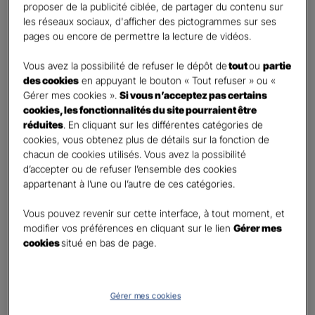
First
Last
proposer de la publicité ciblée, de partager du contenu sur
Téléphone
*
les réseaux sociaux, d'afficher des pictogrammes sur ses
pages ou encore de permettre la lecture de vidéos.
United
States
Vous avez la possibilité de refuser le dépôt de
tout
ou
partie
E-mail
*
+1
des cookies
en appuyant le bouton « Tout refuser » ou «
Gérer mes cookies ».
Si vous n’acceptez pas certains
cookies, les fonctionnalités du site pourraient être
réduites
. En cliquant sur les différentes catégories de
Informations complémentaires (facultatif)
cookies, vous obtenez plus de détails sur la fonction de
chacun de cookies utilisés. Vous avez la possibilité
d’accepter ou de refuser l’ensemble des cookies
appartenant à l’une ou l’autre de ces catégories.
Information données personnelles
*
Vous pouvez revenir sur cette interface, à tout moment, et
En cochant cette case et en soumettant ce formulaire,
modifier vos préférences en cliquant sur le lien
Gérer mes
j'accepte que mes données personnelles soient utilisées
cookies
situé en bas de page.
pour me recontacter dans le cadre de ma demande
indiquée dans ce formulaire.
Pour connaitre et exercer vos droits, notamment de retrait de votre consentement
Gérer mes cookies
à l'utilisation de données collectés par ce formulaire, veuillez consulter notre