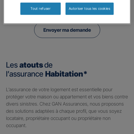
politique de confidentialité.
Tout refuser
Autoriser tous les cookies
Envoyer ma demande
Les
atouts
de
l’assurance
Habitation*
​L’assurance de votre logement est essentielle pour
protéger votre maison ou appartement et vos biens contre
divers sinistres. Chez GAN Assurances, nous proposons
des solutions adaptées à chaque profil, que vous soyez
locataire, propriétaire occupant ou propriétaire non
occupant.