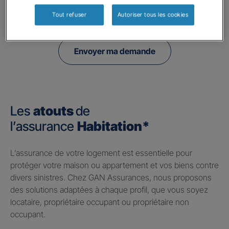
politique de confidentialité.
Tout refuser
Autoriser tous les cookies
Envoyer ma demande
Les
atouts
de
l’assurance
Habitation*
​L’assurance de votre logement est essentielle pour
protéger votre maison ou appartement et vos biens contre
divers sinistres. Chez GAN Assurances, nous proposons
des solutions adaptées à chaque profil, que vous soyez
locataire, propriétaire occupant ou propriétaire non
occupant.