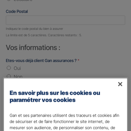
Code Postal
Nombre de caractères restants :
5 caractères restants
Indiquez le code postal du bien à assurer
La limite est de 5 caractères. Caractères restants : 5.
Vos informations :
Etes-vous déjà client Gan assurances ?
*
Oui
Non
Civilité
*
En savoir plus sur les cookies ou
Madame
paramétrer vos cookies
Monsieur
Gan et ses partenaires utilisent des traceurs et cookies afin
Contact
*
de sécuriser et de faire fonctionner le site internet, de
mesurer son audience, de personnaliser son contenu, de