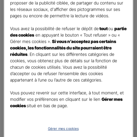
First
Last
proposer de la publicité ciblée, de partager du contenu sur
Téléphone
*
les réseaux sociaux, d'afficher des pictogrammes sur ses
pages ou encore de permettre la lecture de vidéos.
United
States
Vous avez la possibilité de refuser le dépôt de
tout
ou
partie
E-mail
*
+1
des cookies
en appuyant le bouton « Tout refuser » ou «
Gérer mes cookies ».
Si vous n’acceptez pas certains
cookies, les fonctionnalités du site pourraient être
réduites
. En cliquant sur les différentes catégories de
Informations complémentaires (facultatif)
cookies, vous obtenez plus de détails sur la fonction de
chacun de cookies utilisés. Vous avez la possibilité
d’accepter ou de refuser l’ensemble des cookies
appartenant à l’une ou l’autre de ces catégories.
Information données personnelles
*
Vous pouvez revenir sur cette interface, à tout moment, et
En cochant cette case et en soumettant ce formulaire,
modifier vos préférences en cliquant sur le lien
Gérer mes
j'accepte que mes données personnelles soient utilisées
cookies
situé en bas de page.
pour me recontacter dans le cadre de ma demande
indiquée dans ce formulaire.
Pour connaitre et exercer vos droits, notamment de retrait de votre consentement
Gérer mes cookies
à l'utilisation de données collectés par ce formulaire, veuillez consulter notre