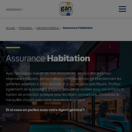
ASSISTANCE ?
Accueil
Particuliers
Habitations&Biens
Assurance Habitation
Assurance
Habitation
Avec l’assurance maison de Gan Assurances, en plus des garanties
essentielles incluses, personnalisez votre couverture en sélectionnant les
garanties adaptées à votre domicile et à vos besoins spécifiques. Profitez
également de la possibilité d’inclure l’assurance scolaire pour vos enfants et
l’option de protection juridique pour les litiges contractuels. Choisissez la
tranquillité d’esprit avec notre assurance logement.
Et si vous en parliez avec votre Agent général ?