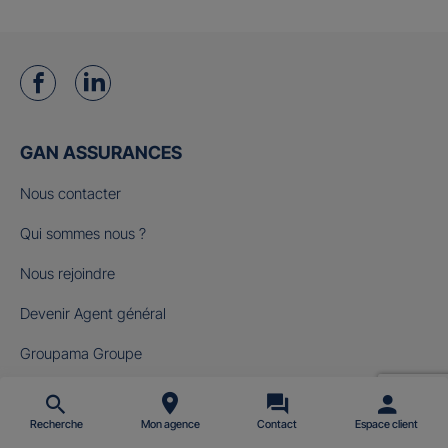
GAN ASSURANCES
Nous contacter
Qui sommes nous ?
Nous rejoindre
Devenir Agent général
Groupama Groupe
Fondation Gan pour le Cinéma
Recherche
Mon agence
Contact
Espace client
NOS OFFRES