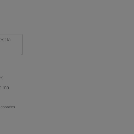
es
de ma
de données