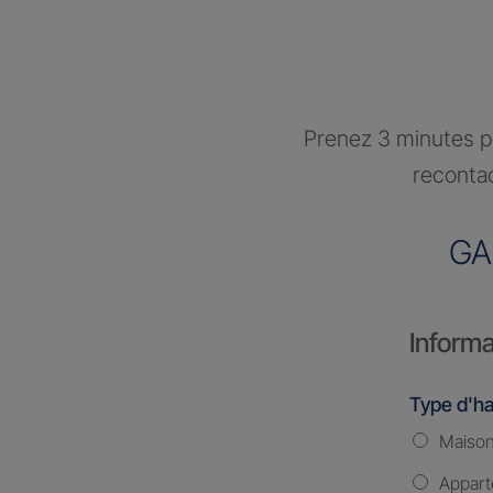
Prenez 3 minutes po
recontac
GA
Informa
Type d'ha
Maiso
Appar