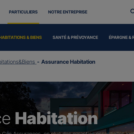
PARTICULIERS
NOTRE ENTREPRISE
HABITATIONS & BIENS
SANTÉ & PRÉVOYANCE
ÉPARGNE & 
itations&Biens
Assurance Habitation
ce
Habitation
 Gan Assurances, en plus des garanties essentielles inc