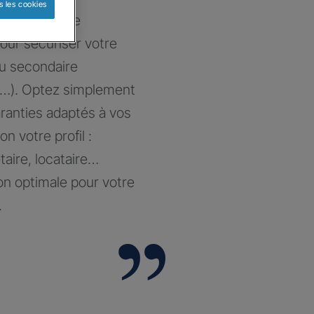
s les cookies
at sur-mesure
our sécuriser votre
ou secondaire
…). Optez simplement
aranties adaptés à vos
on votre profil :
taire, locataire…
on optimale pour votre
.