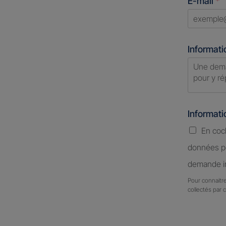
E-mail
*
+1
Informati
Informat
En coc
données pe
demande in
Pour connaitre
collectés par 