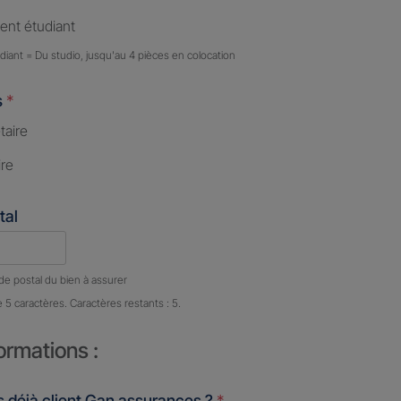
nt étudiant
iant = Du studio, jusqu'au 4 pièces en colocation
s
*
taire
ire
tal
e caractères restants :
5 caractères restants
de postal du bien à assurer
e 5 caractères. Caractères restants : 5.
ormations :
 déjà client Gan assurances ?
*