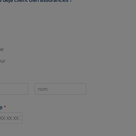
me
eur
Last
ne
*
d