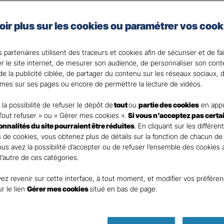
 les garanties adaptées à votre domicile et à vos besoin
oir plus sur les cookies ou paramétrer vos cook
d’inclure l’assurance scolaire pour vos enfants et l’optio
s. Choisissez la tranquillité d’esprit avec notre assuranc
 partenaires utilisent des traceurs et cookies afin de sécuriser et de fa
c votre Agent général ?
er le site internet, de mesurer son audience, de personnaliser son con
e la publicité ciblée, de partager du contenu sur les réseaux sociaux, d
mes sur ses pages ou encore de permettre la lecture de vidéos.
la possibilité de refuser le dépôt de
tout
ou
partie des cookies
en appu
Tout refuser » ou « Gérer mes cookies ».
Si vous n’acceptez pas certa
ionnalités du site pourraient être réduites
. En cliquant sur les différen
 de cookies, vous obtenez plus de détails sur la fonction de chacun de
Vous avez la possibilité d’accepter ou de refuser l’ensemble des cookies
 l’autre de ces catégories.
ez revenir sur cette interface, à tout moment, et modifier vos préfére
Parole
ur le lien
Gérer mes cookies
situé en bas de page.
d’expert !