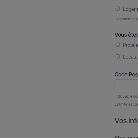
Logeme
Logement étud
Vous ête
Proprié
Locata
Code Pos
Nombre d
Indiquez le co
La limite est d
Vos inf
Etes-vous