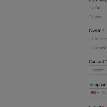
Oui
Non
Civilité
*
Mada
Monsi
Contact
*
First
Télépho
Unite
States