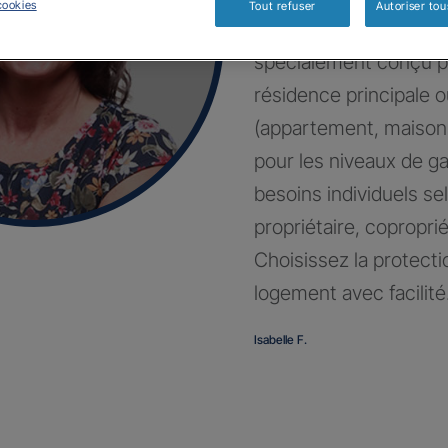
cookies
Tout refuser
Autoriser tou
Bénéficiez d’un contr
spécialement conçu p
résidence principale 
(appartement, maison
pour les niveaux de g
besoins individuels sel
propriétaire, coproprié
Choisissez la protecti
logement avec facilité
Isabelle F.