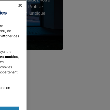
s spécifiques. Profitez
ies
n de protection juridique
e logement.
ire
tenu, de
'afficher des
yant le
ins cookies,
tes
 cookies
 appartenant
nces en