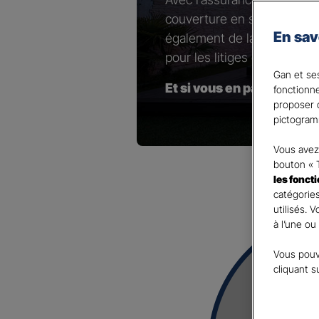
couverture en sélectionnant
En sav
également de la possibilité 
pour les litiges contractuel
Gan et ses
Et si vous en parliez ave
fonctionn
proposer d
pictogram
Vous avez 
bouton « 
les fonct
catégories
utilisés. 
à l’une ou
Vous pouv
cliquant s