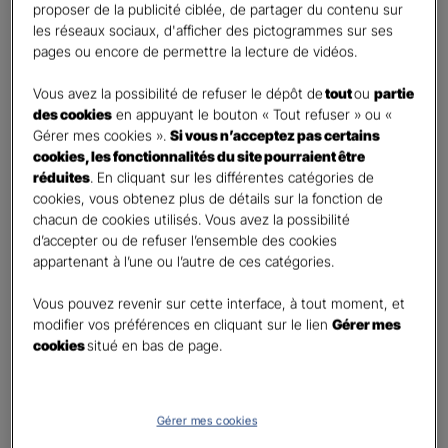
First
Last
proposer de la publicité ciblée, de partager du contenu sur
Téléphone
*
les réseaux sociaux, d'afficher des pictogrammes sur ses
pages ou encore de permettre la lecture de vidéos.
United
States
Vous avez la possibilité de refuser le dépôt de
tout
ou
partie
E-mail
*
+1
des cookies
en appuyant le bouton « Tout refuser » ou «
Gérer mes cookies ».
Si vous n’acceptez pas certains
cookies, les fonctionnalités du site pourraient être
réduites
. En cliquant sur les différentes catégories de
Informations complémentaires (facultatif)
cookies, vous obtenez plus de détails sur la fonction de
chacun de cookies utilisés. Vous avez la possibilité
d’accepter ou de refuser l’ensemble des cookies
appartenant à l’une ou l’autre de ces catégories.
Information données personnelles
*
Vous pouvez revenir sur cette interface, à tout moment, et
En cochant cette case et en soumettant ce formulaire,
modifier vos préférences en cliquant sur le lien
Gérer mes
j'accepte que mes données personnelles soient utilisées
cookies
situé en bas de page.
pour me recontacter dans le cadre de ma demande
indiquée dans ce formulaire.
Pour connaitre et exercer vos droits, notamment de retrait de votre consentement
Gérer mes cookies
à l'utilisation de données collectés par ce formulaire, veuillez consulter notre