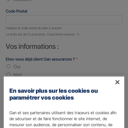
Code Postal
Nombre de caractères restants :
5 caractères restants
Indiquez le code postal du bien à assurer
La limite est de 5 caractères. Caractères restants : 5.
Vos informations :
Etes-vous déjà client Gan assurances ?
*
Oui
Non
Civilité
*
En savoir plus sur les cookies ou
Madame
paramétrer vos cookies
Monsieur
Gan et ses partenaires utilisent des traceurs et cookies afin
Contact
*
de sécuriser et de faire fonctionner le site internet, de
mesurer son audience, de personnaliser son contenu, de