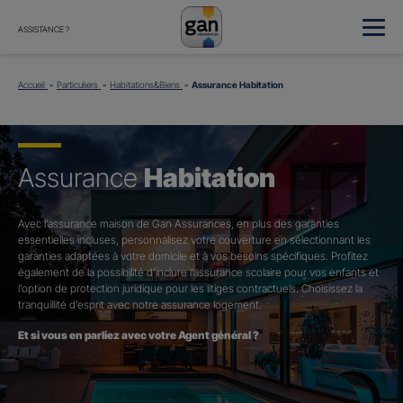
ASSISTANCE ?
Accueil
Particuliers
Habitations&Biens
Assurance Habitation
Assurance
Habitation
Avec l’assurance maison de Gan Assurances, en plus des garanties
essentielles incluses, personnalisez votre couverture en sélectionnant les
garanties adaptées à votre domicile et à vos besoins spécifiques. Profitez
également de la possibilité d’inclure l’assurance scolaire pour vos enfants et
l’option de protection juridique pour les litiges contractuels. Choisissez la
tranquillité d’esprit avec notre assurance logement.
Et si vous en parliez avec votre Agent général ?