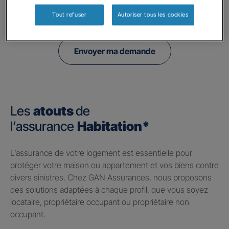
politique de confidentialité.
Tout refuser
Autoriser tous les cookies
Envoyer ma demande
Les
atouts
de
l’assurance
Habitation*
​L’assurance de votre logement est essentielle pour
protéger votre maison ou appartement et vos biens contre
divers sinistres. Chez GAN Assurances, nous proposons
des solutions adaptées à chaque profil, que vous soyez
locataire, propriétaire occupant ou propriétaire non
occupant.