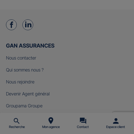
GAN ASSURANCES
Nous contacter
Qui sommes nous ?
Nous rejoindre
Devenir Agent général
Groupama Groupe
Fondation Gan pour le Cinéma
Recherche
Mon agence
Contact
Espace client
NOS OFFRES