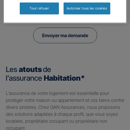
à l'utilisation de données collectés par ce formulaire, veuillez consulter notre
politique de confidentialité.
Tout refuser
Autoriser tous les cookies
Envoyer ma demande
Les
atouts
de
l’assurance
Habitation*
​L’assurance de votre logement est essentielle pour
protéger votre maison ou appartement et vos biens contre
divers sinistres. Chez GAN Assurances, nous proposons
des solutions adaptées à chaque profil, que vous soyez
locataire, propriétaire occupant ou propriétaire non
occupant.