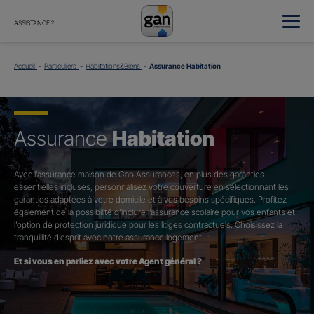
ASSISTANCE ?
Accueil
Particuliers
Habitations&Biens
Assurance Habitation
Assurance
Habitation
Avec l’assurance maison de Gan Assurances, en plus des garanties
essentielles incluses, personnalisez votre couverture en sélectionnant les
garanties adaptées à votre domicile et à vos besoins spécifiques. Profitez
également de la possibilité d’inclure l’assurance scolaire pour vos enfants et
l’option de protection juridique pour les litiges contractuels. Choisissez la
tranquillité d’esprit avec notre assurance logement.
Et si vous en parliez avec votre Agent général ?