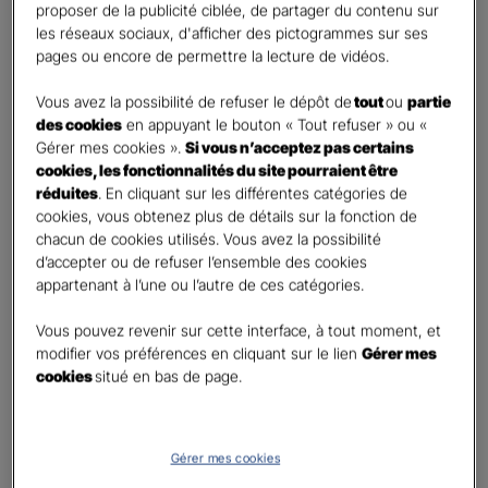
proposer de la publicité ciblée, de partager du contenu sur
First
Last
les réseaux sociaux, d'afficher des pictogrammes sur ses
Téléphone
*
pages ou encore de permettre la lecture de vidéos.
No
Vous avez la possibilité de refuser le dépôt de
tout
ou
partie
country
des cookies
en appuyant le bouton « Tout refuser » ou «
E-mail
*
selected
Gérer mes cookies ».
Si vous n’acceptez pas certains
cookies, les fonctionnalités du site pourraient être
réduites
. En cliquant sur les différentes catégories de
cookies, vous obtenez plus de détails sur la fonction de
Informations complémentaires (facultatif)
chacun de cookies utilisés. Vous avez la possibilité
d’accepter ou de refuser l’ensemble des cookies
appartenant à l’une ou l’autre de ces catégories.
Vous pouvez revenir sur cette interface, à tout moment, et
Information données personnelles
*
modifier vos préférences en cliquant sur le lien
Gérer mes
En cochant cette case et en soumettant ce formulaire,
cookies
situé en bas de page.
j'accepte que mes données personnelles soient utilisées
pour me recontacter dans le cadre de ma demande
indiquée dans ce formulaire.
Gérer mes cookies
Pour connaitre et exercer vos droits, notamment de retrait de votre consentement