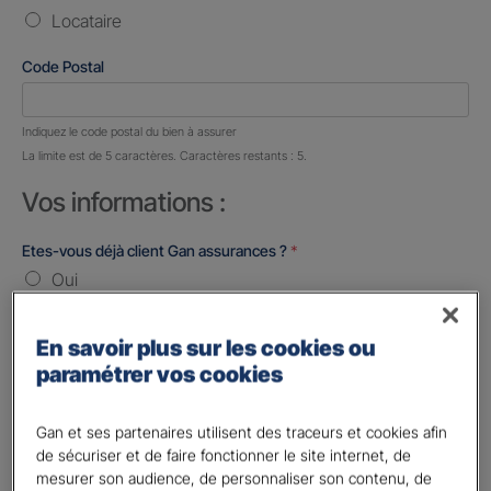
Locataire
Code Postal
Nombre de caractères restants :
5 caractères restants
Indiquez le code postal du bien à assurer
La limite est de 5 caractères. Caractères restants : 5.
Vos informations :
Etes-vous déjà client Gan assurances ?
*
Oui
Non
En savoir plus sur les cookies ou
Civilité
*
paramétrer vos cookies
Madame
Monsieur
Gan et ses partenaires utilisent des traceurs et cookies afin
de sécuriser et de faire fonctionner le site internet, de
Contact
*
mesurer son audience, de personnaliser son contenu, de