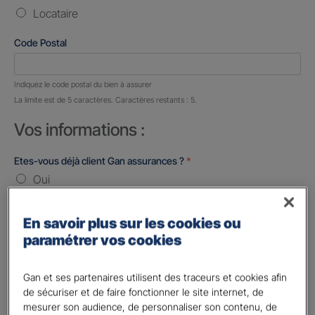
Locataire
Code Postal
Nombre de caractères restants :
5 caractères restants
Indiquez le code postal du bien à assurer
La limite est de 5 caractères. Caractères restants : 5.
Vos informations :
Etes-vous déjà client Gan assurances ?
*
Oui
Non
En savoir plus sur les cookies ou
Civilité
*
paramétrer vos cookies
Madame
Monsieur
Gan et ses partenaires utilisent des traceurs et cookies afin
de sécuriser et de faire fonctionner le site internet, de
Contact
*
mesurer son audience, de personnaliser son contenu, de