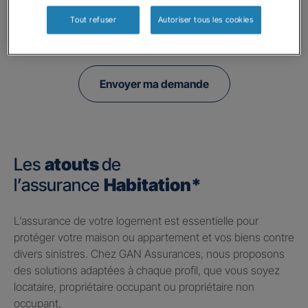
à l'utilisation de données collectés par ce formulaire, veuillez consulter notre
politique de confidentialité.
Tout refuser
Autoriser tous les cookies
Envoyer ma demande
Les
atouts
de
l’assurance
Habitation*
​L’assurance de votre logement est essentielle pour
protéger votre maison ou appartement et vos biens contre
divers sinistres. Chez GAN Assurances, nous proposons
des solutions adaptées à chaque profil, que vous soyez
locataire, propriétaire occupant ou propriétaire non
occupant.