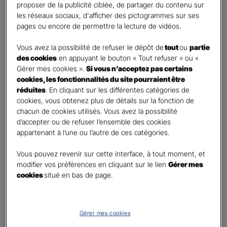
proposer de la publicité ciblée, de partager du contenu sur
First
Last
les réseaux sociaux, d'afficher des pictogrammes sur ses
Téléphone
*
pages ou encore de permettre la lecture de vidéos.
United
Vous avez la possibilité de refuser le dépôt de
tout
ou
partie
States
des cookies
en appuyant le bouton « Tout refuser » ou «
E-mail
*
+1
Gérer mes cookies ».
Si vous n’acceptez pas certains
cookies, les fonctionnalités du site pourraient être
réduites
. En cliquant sur les différentes catégories de
cookies, vous obtenez plus de détails sur la fonction de
Informations complémentaires (facultatif)
chacun de cookies utilisés. Vous avez la possibilité
d’accepter ou de refuser l’ensemble des cookies
appartenant à l’une ou l’autre de ces catégories.
Vous pouvez revenir sur cette interface, à tout moment, et
Information données personnelles
*
modifier vos préférences en cliquant sur le lien
Gérer mes
En cochant cette case et en soumettant ce formulaire,
cookies
situé en bas de page.
j'accepte que mes données personnelles soient utilisées
pour me recontacter dans le cadre de ma demande
indiquée dans ce formulaire.
Gérer mes cookies
Pour connaitre et exercer vos droits, notamment de retrait de votre consentement