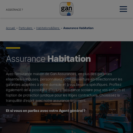
ASSISTANCE ?
Accueil
Particuliers
Habitations&Biens
Assurance Habitation
Assurance
Habitation
Avec l’assurance maison de Gan Assurances, en plus des garanties
essentielles incluses, personnalisez votre couverture en sélectionnant les
garanties adaptées à votre domicile et à vos besoins spécifiques. Profitez
également de la possibilité d’inclure l’assurance scolaire pour vos enfants et
l’option de protection juridique pour les litiges contractuels. Choisissez la
tranquillité d’esprit avec notre assurance logement.
Et si vous en parliez avec votre Agent général ?