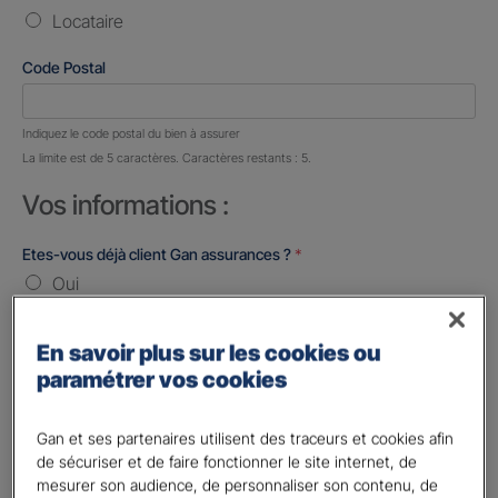
Locataire
Code Postal
Nombre de caractères restants :
5 caractères restants
Indiquez le code postal du bien à assurer
La limite est de 5 caractères. Caractères restants : 5.
Vos informations :
Etes-vous déjà client Gan assurances ?
*
Oui
Non
En savoir plus sur les cookies ou
Civilité
*
paramétrer vos cookies
Madame
Monsieur
Gan et ses partenaires utilisent des traceurs et cookies afin
de sécuriser et de faire fonctionner le site internet, de
Contact
*
mesurer son audience, de personnaliser son contenu, de