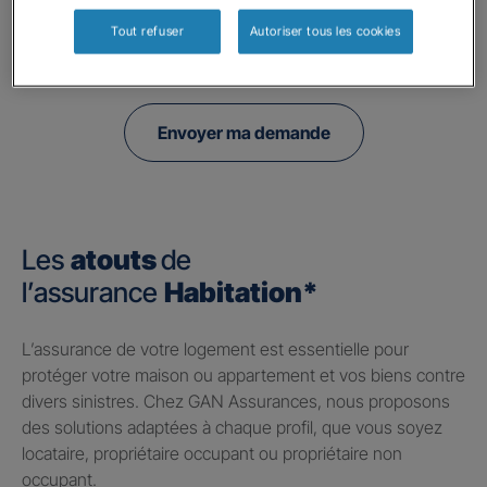
à l'utilisation de données collectés par ce formulaire, veuillez consulter notre
politique de confidentialité.
Tout refuser
Autoriser tous les cookies
Envoyer ma demande
Les
atouts
de
l’assurance
Habitation*
​L’assurance de votre logement est essentielle pour
protéger votre maison ou appartement et vos biens contre
divers sinistres. Chez GAN Assurances, nous proposons
des solutions adaptées à chaque profil, que vous soyez
locataire, propriétaire occupant ou propriétaire non
occupant.