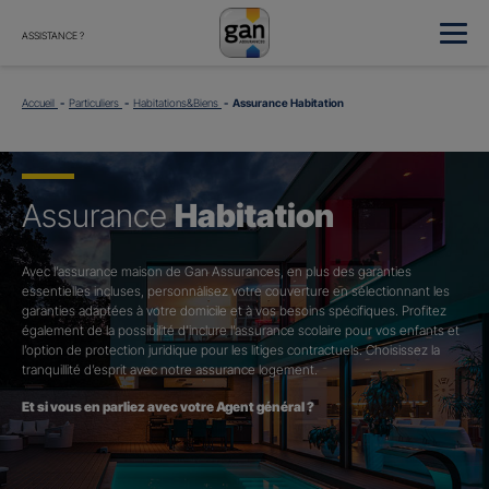
ASSISTANCE ?
Accueil
Particuliers
Habitations&Biens
Assurance Habitation
Assurance
Habitation
Avec l’assurance maison de Gan Assurances, en plus des garanties
essentielles incluses, personnalisez votre couverture en sélectionnant les
garanties adaptées à votre domicile et à vos besoins spécifiques. Profitez
également de la possibilité d’inclure l’assurance scolaire pour vos enfants et
l’option de protection juridique pour les litiges contractuels. Choisissez la
tranquillité d’esprit avec notre assurance logement.
Et si vous en parliez avec votre Agent général ?