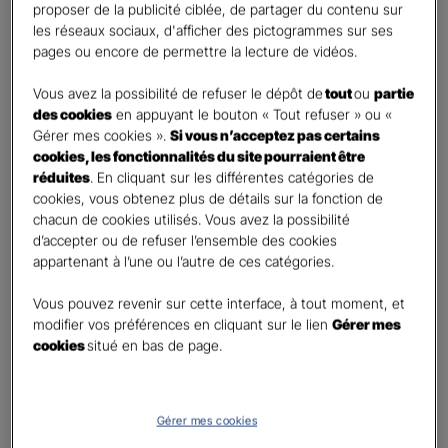
First
Last
proposer de la publicité ciblée, de partager du contenu sur
Téléphone
*
les réseaux sociaux, d'afficher des pictogrammes sur ses
pages ou encore de permettre la lecture de vidéos.
United
States
Vous avez la possibilité de refuser le dépôt de
tout
ou
partie
E-mail
*
+1
des cookies
en appuyant le bouton « Tout refuser » ou «
Gérer mes cookies ».
Si vous n’acceptez pas certains
cookies, les fonctionnalités du site pourraient être
réduites
. En cliquant sur les différentes catégories de
Informations complémentaires (facultatif)
cookies, vous obtenez plus de détails sur la fonction de
chacun de cookies utilisés. Vous avez la possibilité
d’accepter ou de refuser l’ensemble des cookies
appartenant à l’une ou l’autre de ces catégories.
Information données personnelles
*
Vous pouvez revenir sur cette interface, à tout moment, et
En cochant cette case et en soumettant ce formulaire,
modifier vos préférences en cliquant sur le lien
Gérer mes
j'accepte que mes données personnelles soient utilisées
cookies
situé en bas de page.
pour me recontacter dans le cadre de ma demande
indiquée dans ce formulaire.
Pour connaitre et exercer vos droits, notamment de retrait de votre consentement
Gérer mes cookies
à l'utilisation de données collectés par ce formulaire, veuillez consulter notre