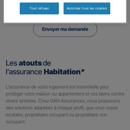
politique de confidentialité.
Tout refuser
Autoriser tous les cookies
Envoyer ma demande
Les
atouts
de
l’assurance
Habitation*
​L’assurance de votre logement est essentielle pour
protéger votre maison ou appartement et vos biens contre
divers sinistres. Chez GAN Assurances, nous proposons
des solutions adaptées à chaque profil, que vous soyez
locataire, propriétaire occupant ou propriétaire non
occupant.