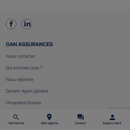
GAN ASSURANCES
Nous contacter
Qui sommes nous ?
Nous rejoindre
Devenir Agent général
Groupama Groupe
Fondation Gan pour le Cinéma
Recherche
Mon agence
Contact
Espace client
NOS OFFRES