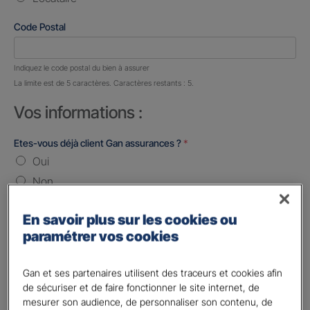
Code Postal
Nombre de caractères restants :
5 caractères restants
Indiquez le code postal du bien à assurer
La limite est de 5 caractères. Caractères restants : 5.
Vos informations :
Etes-vous déjà client Gan assurances ?
*
Oui
Non
Civilité
*
En savoir plus sur les cookies ou
Madame
paramétrer vos cookies
Monsieur
Gan et ses partenaires utilisent des traceurs et cookies afin
Contact
*
de sécuriser et de faire fonctionner le site internet, de
mesurer son audience, de personnaliser son contenu, de