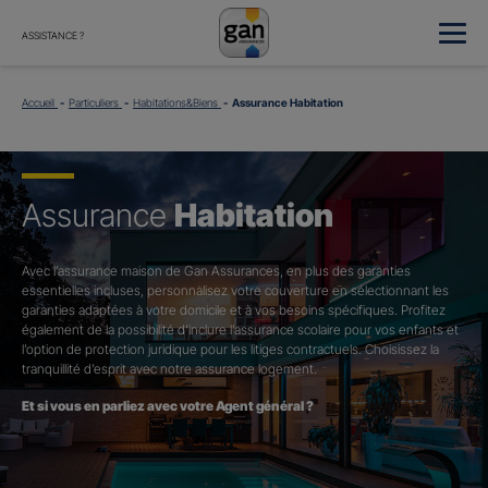
ASSISTANCE ?
Accueil
Particuliers
Habitations&Biens
Assurance Habitation
Assurance
Habitation
Avec l’assurance maison de Gan Assurances, en plus des garanties
essentielles incluses, personnalisez votre couverture en sélectionnant les
garanties adaptées à votre domicile et à vos besoins spécifiques. Profitez
également de la possibilité d’inclure l’assurance scolaire pour vos enfants et
l’option de protection juridique pour les litiges contractuels. Choisissez la
tranquillité d’esprit avec notre assurance logement.
Et si vous en parliez avec votre Agent général ?