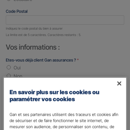
Code Postal
Nombre de caractères restants :
5 caractères restants
Indiquez le code postal du bien à assurer
La limite est de 5 caractères. Caractères restants : 5.
Vos informations :
Etes-vous déjà client Gan assurances ?
*
Oui
Non
Civilité
*
En savoir plus sur les cookies ou
Madame
paramétrer vos cookies
Monsieur
Gan et ses partenaires utilisent des traceurs et cookies afin
Contact
*
de sécuriser et de faire fonctionner le site internet, de
mesurer son audience, de personnaliser son contenu, de