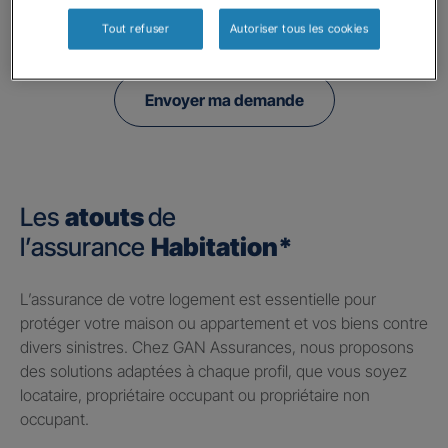
politique de confidentialité.
Tout refuser
Autoriser tous les cookies
Envoyer ma demande
Les
atouts
de
l’assurance
Habitation*
​L’assurance de votre logement est essentielle pour
protéger votre maison ou appartement et vos biens contre
divers sinistres. Chez GAN Assurances, nous proposons
des solutions adaptées à chaque profil, que vous soyez
locataire, propriétaire occupant ou propriétaire non
occupant.