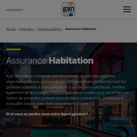
ASSISTANCE ?
Accueil
Particuliers
Habitations&Biens
Assurance Habitation
Assurance
Habitation
Avec l’assurance maison de Gan Assurances, en plus des garanties
essentielles incluses, personnalisez votre couverture en sélectionnant les
garanties adaptées à votre domicile et à vos besoins spécifiques. Profitez
également de la possibilité d’inclure l’assurance scolaire pour vos enfants et
l’option de protection juridique pour les litiges contractuels. Choisissez la
tranquillité d’esprit avec notre assurance logement.
Et si vous en parliez avec votre Agent général ?