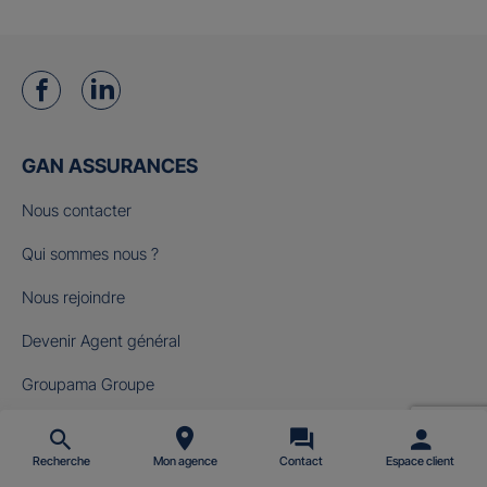
GAN ASSURANCES
Nous contacter
Qui sommes nous ?
Nous rejoindre
Devenir Agent général
Groupama Groupe
Fondation Gan pour le Cinéma
Recherche
Mon agence
Contact
Espace client
NOS OFFRES