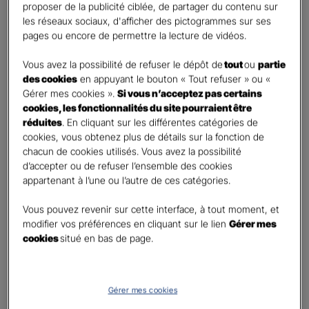
First
Last
proposer de la publicité ciblée, de partager du contenu sur
Téléphone
*
les réseaux sociaux, d'afficher des pictogrammes sur ses
pages ou encore de permettre la lecture de vidéos.
No
country
Vous avez la possibilité de refuser le dépôt de
tout
ou
partie
E-mail
*
selected
des cookies
en appuyant le bouton « Tout refuser » ou «
Gérer mes cookies ».
Si vous n’acceptez pas certains
cookies, les fonctionnalités du site pourraient être
réduites
. En cliquant sur les différentes catégories de
Informations complémentaires (facultatif)
cookies, vous obtenez plus de détails sur la fonction de
chacun de cookies utilisés. Vous avez la possibilité
d’accepter ou de refuser l’ensemble des cookies
appartenant à l’une ou l’autre de ces catégories.
Information données personnelles
*
Vous pouvez revenir sur cette interface, à tout moment, et
En cochant cette case et en soumettant ce formulaire,
modifier vos préférences en cliquant sur le lien
Gérer mes
j'accepte que mes données personnelles soient utilisées
cookies
situé en bas de page.
pour me recontacter dans le cadre de ma demande
indiquée dans ce formulaire.
Pour connaitre et exercer vos droits, notamment de retrait de votre consentement
Gérer mes cookies
à l'utilisation de données collectés par ce formulaire, veuillez consulter notre