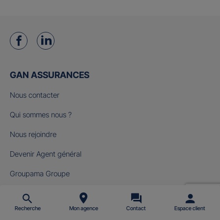
GAN ASSURANCES
Nous contacter
Qui sommes nous ?
Nous rejoindre
Devenir Agent général
Groupama Groupe
Fondation Gan pour le Cinéma
Recherche
Mon agence
Contact
Espace client
NOS OFFRES