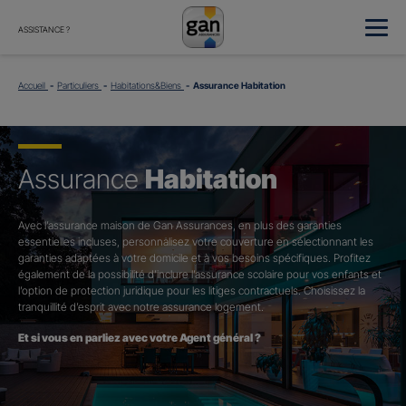
ASSISTANCE ?
Accueil
Particuliers
Habitations&Biens
Assurance Habitation
Assurance
Habitation
Avec l’assurance maison de Gan Assurances, en plus des garanties
essentielles incluses, personnalisez votre couverture en sélectionnant les
garanties adaptées à votre domicile et à vos besoins spécifiques. Profitez
également de la possibilité d’inclure l’assurance scolaire pour vos enfants et
l’option de protection juridique pour les litiges contractuels. Choisissez la
tranquillité d’esprit avec notre assurance logement.
Et si vous en parliez avec votre Agent général ?