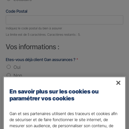
Code Postal
Nombre de caractères restants :
5 caractères restants
Indiquez le code postal du bien à assurer
La limite est de 5 caractères. Caractères restants : 5.
Vos informations :
Etes-vous déjà client Gan assurances ?
*
Oui
Non
Civilité
*
En savoir plus sur les cookies ou
Madame
paramétrer vos cookies
Monsieur
Gan et ses partenaires utilisent des traceurs et cookies afin
Contact
*
de sécuriser et de faire fonctionner le site internet, de
mesurer son audience, de personnaliser son contenu, de