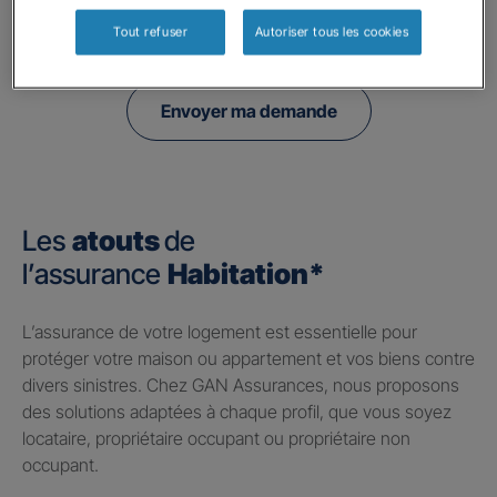
politique de confidentialité.
Tout refuser
Autoriser tous les cookies
Envoyer ma demande
Les
atouts
de
l’assurance
Habitation*
​L’assurance de votre logement est essentielle pour
protéger votre maison ou appartement et vos biens contre
divers sinistres. Chez GAN Assurances, nous proposons
des solutions adaptées à chaque profil, que vous soyez
locataire, propriétaire occupant ou propriétaire non
occupant.