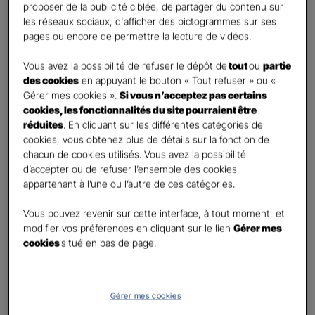
First
Last
proposer de la publicité ciblée, de partager du contenu sur
Téléphone
*
les réseaux sociaux, d'afficher des pictogrammes sur ses
pages ou encore de permettre la lecture de vidéos.
United
States
Vous avez la possibilité de refuser le dépôt de
tout
ou
partie
E-mail
*
+1
des cookies
en appuyant le bouton « Tout refuser » ou «
Gérer mes cookies ».
Si vous n’acceptez pas certains
cookies, les fonctionnalités du site pourraient être
réduites
. En cliquant sur les différentes catégories de
Informations complémentaires (facultatif)
cookies, vous obtenez plus de détails sur la fonction de
chacun de cookies utilisés. Vous avez la possibilité
d’accepter ou de refuser l’ensemble des cookies
appartenant à l’une ou l’autre de ces catégories.
Information données personnelles
*
Vous pouvez revenir sur cette interface, à tout moment, et
En cochant cette case et en soumettant ce formulaire,
modifier vos préférences en cliquant sur le lien
Gérer mes
j'accepte que mes données personnelles soient utilisées
cookies
situé en bas de page.
pour me recontacter dans le cadre de ma demande
indiquée dans ce formulaire.
Pour connaitre et exercer vos droits, notamment de retrait de votre consentement
Gérer mes cookies
à l'utilisation de données collectés par ce formulaire, veuillez consulter notre