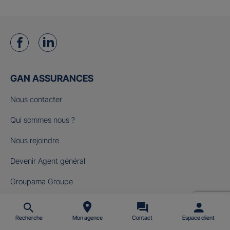
GAN ASSURANCES
Nous contacter
Qui sommes nous ?
Nous rejoindre
Devenir Agent général
Groupama Groupe
Fondation Gan pour le Cinéma
Recherche
Mon agence
Contact
Espace client
NOS OFFRES