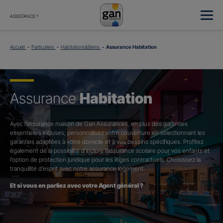
ASSISTANCE ?
Accueil
Particuliers
Habitations&Biens
Assurance Habitation
Assurance
Habitation
Avec l’assurance maison de Gan Assurances, en plus des garanties
essentielles incluses, personnalisez votre couverture en sélectionnant les
garanties adaptées à votre domicile et à vos besoins spécifiques. Profitez
également de la possibilité d’inclure l’assurance scolaire pour vos enfants et
l’option de protection juridique pour les litiges contractuels. Choisissez la
tranquillité d’esprit avec notre assurance logement.
Et si vous en parliez avec votre Agent général ?