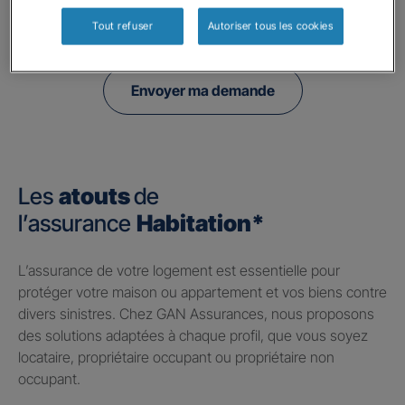
politique de confidentialité.
Tout refuser
Autoriser tous les cookies
Envoyer ma demande
Les
atouts
de
l’assurance
Habitation*
​L’assurance de votre logement est essentielle pour
protéger votre maison ou appartement et vos biens contre
divers sinistres. Chez GAN Assurances, nous proposons
des solutions adaptées à chaque profil, que vous soyez
locataire, propriétaire occupant ou propriétaire non
occupant.