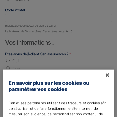
Code Postal
Nombre de caractères restants :
5 caractères restants
Indiquez le code postal du bien à assurer
La limite est de 5 caractères. Caractères restants : 5.
Vos informations :
Etes-vous déjà client Gan assurances ?
*
Oui
Non
Civilité
*
En savoir plus sur les cookies ou
Madame
paramétrer vos cookies
Monsieur
Gan et ses partenaires utilisent des traceurs et cookies afin
Contact
*
de sécuriser et de faire fonctionner le site internet, de
mesurer son audience, de personnaliser son contenu, de