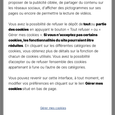
First
Last
proposer de la publicité ciblée, de partager du contenu sur
Téléphone
*
les réseaux sociaux, d'afficher des pictogrammes sur ses
pages ou encore de permettre la lecture de vidéos.
United
States
Vous avez la possibilité de refuser le dépôt de
tout
ou
partie
E-mail
*
+1
des cookies
en appuyant le bouton « Tout refuser » ou «
Gérer mes cookies ».
Si vous n’acceptez pas certains
cookies, les fonctionnalités du site pourraient être
réduites
. En cliquant sur les différentes catégories de
Informations complémentaires (facultatif)
cookies, vous obtenez plus de détails sur la fonction de
chacun de cookies utilisés. Vous avez la possibilité
d’accepter ou de refuser l’ensemble des cookies
appartenant à l’une ou l’autre de ces catégories.
Information données personnelles
*
Vous pouvez revenir sur cette interface, à tout moment, et
En cochant cette case et en soumettant ce formulaire,
modifier vos préférences en cliquant sur le lien
Gérer mes
j'accepte que mes données personnelles soient utilisées
cookies
situé en bas de page.
pour me recontacter dans le cadre de ma demande
indiquée dans ce formulaire.
Pour connaitre et exercer vos droits, notamment de retrait de votre consentement
Gérer mes cookies
à l'utilisation de données collectés par ce formulaire, veuillez consulter notre