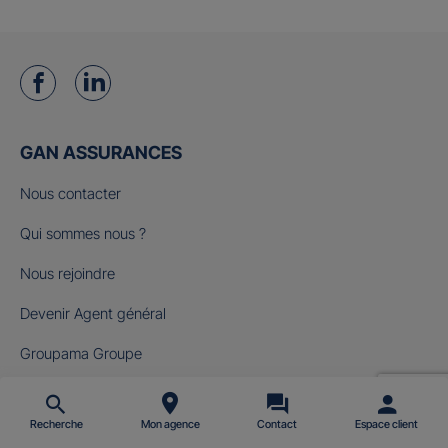
GAN ASSURANCES
Nous contacter
Qui sommes nous ?
Nous rejoindre
Devenir Agent général
Groupama Groupe
Fondation Gan pour le Cinéma
Recherche
Mon agence
Contact
Espace client
NOS OFFRES