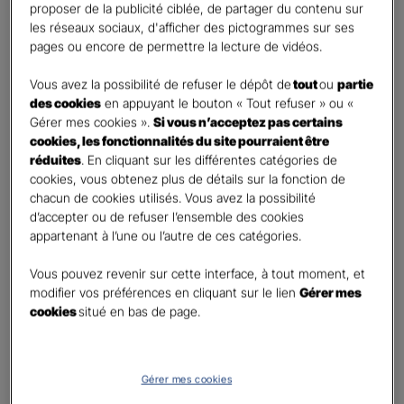
First
Last
proposer de la publicité ciblée, de partager du contenu sur
Téléphone
*
les réseaux sociaux, d'afficher des pictogrammes sur ses
pages ou encore de permettre la lecture de vidéos.
United
States
Vous avez la possibilité de refuser le dépôt de
tout
ou
partie
E-mail
*
+1
des cookies
en appuyant le bouton « Tout refuser » ou «
Gérer mes cookies ».
Si vous n’acceptez pas certains
cookies, les fonctionnalités du site pourraient être
réduites
. En cliquant sur les différentes catégories de
Informations complémentaires (facultatif)
cookies, vous obtenez plus de détails sur la fonction de
chacun de cookies utilisés. Vous avez la possibilité
d’accepter ou de refuser l’ensemble des cookies
appartenant à l’une ou l’autre de ces catégories.
Information données personnelles
*
Vous pouvez revenir sur cette interface, à tout moment, et
En cochant cette case et en soumettant ce formulaire,
modifier vos préférences en cliquant sur le lien
Gérer mes
j'accepte que mes données personnelles soient utilisées
cookies
situé en bas de page.
pour me recontacter dans le cadre de ma demande
indiquée dans ce formulaire.
Pour connaitre et exercer vos droits, notamment de retrait de votre consentement
Gérer mes cookies
à l'utilisation de données collectés par ce formulaire, veuillez consulter notre