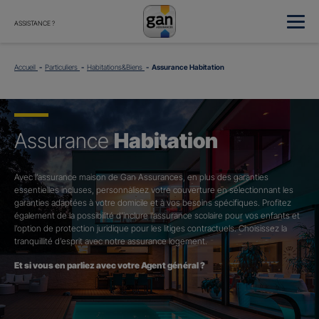
ASSISTANCE ?
Accueil
Particuliers
Habitations&Biens
Assurance Habitation
Assurance
Habitation
Avec l’assurance maison de Gan Assurances, en plus des garanties
essentielles incluses, personnalisez votre couverture en sélectionnant les
garanties adaptées à votre domicile et à vos besoins spécifiques. Profitez
également de la possibilité d’inclure l’assurance scolaire pour vos enfants et
l’option de protection juridique pour les litiges contractuels. Choisissez la
tranquillité d’esprit avec notre assurance logement.
Et si vous en parliez avec votre Agent général ?