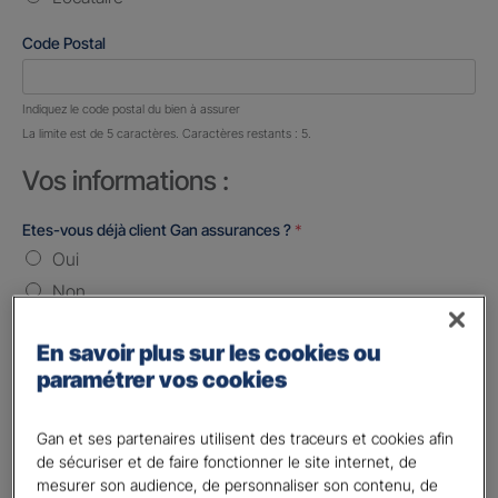
Code Postal
Nombre de caractères restants :
5 caractères restants
Indiquez le code postal du bien à assurer
La limite est de 5 caractères. Caractères restants : 5.
Vos informations :
Etes-vous déjà client Gan assurances ?
*
Oui
Non
Civilité
*
En savoir plus sur les cookies ou
Madame
paramétrer vos cookies
Monsieur
Gan et ses partenaires utilisent des traceurs et cookies afin
Contact
*
de sécuriser et de faire fonctionner le site internet, de
mesurer son audience, de personnaliser son contenu, de