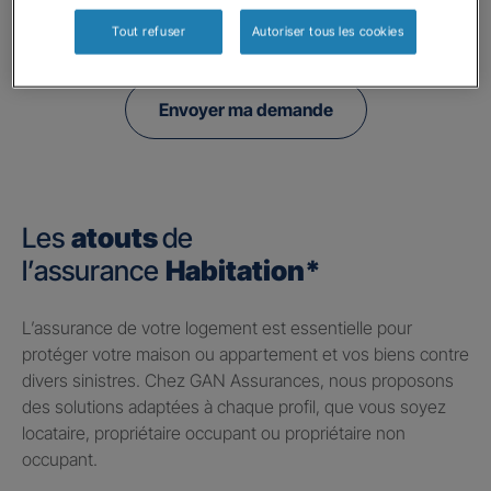
politique de confidentialité.
Tout refuser
Autoriser tous les cookies
Envoyer ma demande
Les
atouts
de
l’assurance
Habitation*
​L’assurance de votre logement est essentielle pour
protéger votre maison ou appartement et vos biens contre
divers sinistres. Chez GAN Assurances, nous proposons
des solutions adaptées à chaque profil, que vous soyez
locataire, propriétaire occupant ou propriétaire non
occupant.